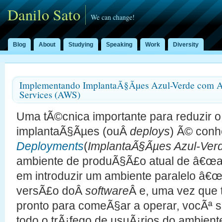
Danilo Sato
We can change!
Blog
About
Studying
Speaking
Work
Diversity
Implementando ImplantaÃ§Ãµes Azul-Verde com
Services (AWS)
Uma tÃ©cnica importante para reduzir o
implantaÃ§Ãµes (ouÂ
deploys
) Ã© con
Deployments
(
ImplantaÃ§Ãµes Azul-Ver
ambiente de produÃ§Ã£o atual de â€œaz
em introduzir um ambiente paralelo â€
versÃ£o doÂ
software
Â e, uma vez que 
pronto para comeÃ§ar a operar, vocÃª 
todo o trÃ¡fego de usuÃ¡rios do ambient