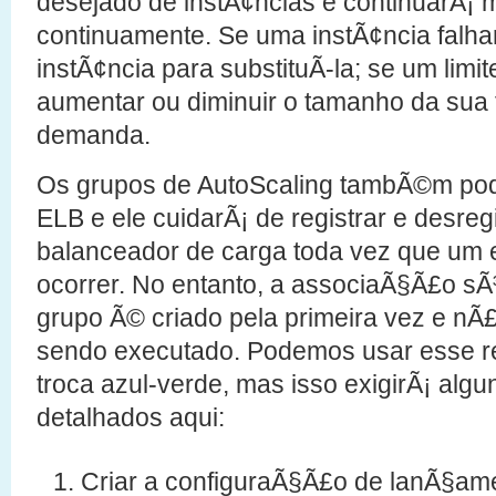
desejado de instÃ¢ncias e continuarÃ¡ 
continuamente. Se uma instÃ¢ncia falhar
instÃ¢ncia para substituÃ­-la; se um limit
aumentar ou diminuir o tamanho da sua 
demanda.
Os grupos de AutoScaling tambÃ©m po
ELB e ele cuidarÃ¡ de registrar e desreg
balanceador de carga toda vez que um e
ocorrer. No entanto, a associaÃ§Ã£o sÃ³
grupo Ã© criado pela primeira vez e nÃ£
sendo executado. Podemos usar esse r
troca azul-verde, mas isso exigirÃ¡ algu
detalhados aqui:
Criar a configuraÃ§Ã£o de lanÃ§am