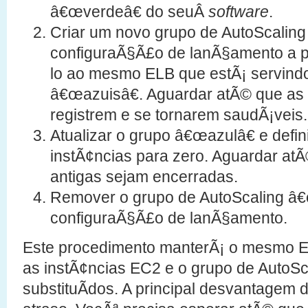
â€œverdeâ€ do seuÂ
software
.
Criar um novo grupo de AutoScalin
configuraÃ§Ã£o de lanÃ§amento a pa
lo ao mesmo ELB que estÃ¡ servindo
â€œazuisâ€. Aguardar atÃ© que as 
registrem e se tornarem saudÃ¡veis.
Atualizar o grupo â€œazulâ€ e defi
instÃ¢ncias para zero. Aguardar atÃ
antigas sejam encerradas.
Remover o grupo de AutoScaling â€
configuraÃ§Ã£o de lanÃ§amento.
Este procedimento manterÃ¡ o mesmo E
as instÃ¢ncias EC2 e o grupo de AutoSc
substituÃ­dos. A principal desvantage