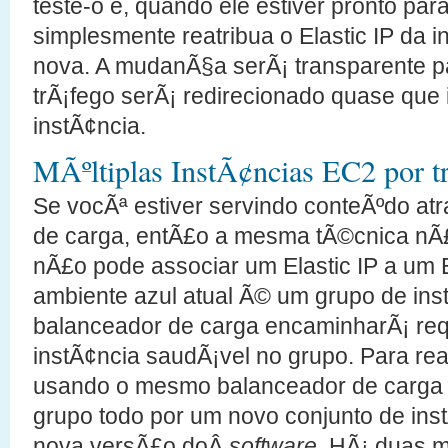
teste-o e, quando ele estiver pronto pa
simplesmente reatribua o Elastic IP da i
nova. A mudanÃ§a serÃ¡ transparente pa
trÃ¡fego serÃ¡ redirecionado quase que
instÃ¢ncia.
MÃºltiplas InstÃ¢ncias EC2 por 
Se vocÃª estiver servindo conteÃºdo a
de carga, entÃ£o a mesma tÃ©cnica nÃ£
nÃ£o pode associar um Elastic IP a um 
ambiente azul atual Ã© um grupo de ins
balanceador de carga encaminharÃ¡ req
instÃ¢ncia saudÃ¡vel no grupo. Para real
usando o mesmo balanceador de carga vo
grupo todo por um novo conjunto de in
nova versÃ£o doÂ
software
. HÃ¡ duas m