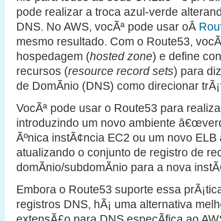
pode realizar a troca azul-verde altera
DNS. No AWS, vocÃª pode usar oÂ
Rou
mesmo resultado. Com o Route53, vocÃ
hospedagem (
hosted zone
) e define co
recursos (
resource record sets
) para d
de DomÃ­nio (DNS) como direcionar trÃ¡
VocÃª pode usar o Route53 para realizar
introduzindo um novo ambiente â€œverd
Ãºnica instÃ¢ncia EC2 ou um novo ELB 
atualizando o conjunto de registro de r
domÃ­nio/subdomÃ­nio para a nova instÃ
Embora o Route53 suporte essa prÃ¡tic
registros DNS, hÃ¡ uma alternativa mel
extensÃ£o para DNS especÃ­fica ao AWS