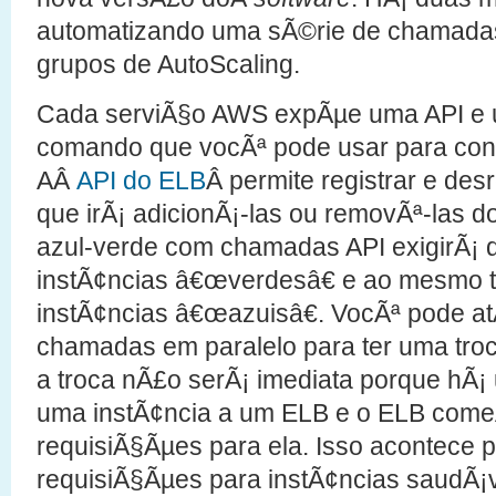
automatizando uma sÃ©rie de chamadas 
grupos de AutoScaling.
Cada serviÃ§o AWS expÃµe uma API e um
comando que vocÃª pode usar para contro
AÂ
API do ELB
Â permite registrar e des
que irÃ¡ adicionÃ¡-las ou removÃª-las do
azul-verde com chamadas API exigirÃ¡ q
instÃ¢ncias â€œverdesâ€ e ao mesmo t
instÃ¢ncias â€œazuisâ€. VocÃª pode a
chamadas em paralelo para ter uma troc
a troca nÃ£o serÃ¡ imediata porque hÃ¡ 
uma instÃ¢ncia a um ELB e o ELB come
requisiÃ§Ãµes para ela. Isso acontece 
requisiÃ§Ãµes para instÃ¢ncias saudÃ¡v