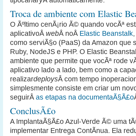
Troca de ambiente com Elastic Be
O Ãºltimo cenÃ¡rio Ã© quando vocÃª es
aplicativoÂ
web
Â noÂ
Elastic Beanstalk
,
como serviÃ§o (PaaS) da Amazon que su
Ruby, NodeJS e PHP. O Elastic Beansta
ambiente que permite que vocÃª rode v
aplicativo lado a lado, bem como a cap
realizar
deploys
Â com tempo inoperaciona
simplesmente consiste em criar um nov
seguirÂ
as etapas na documentaÃ§Ã£o
ConclusÃ£o
A ImplantaÃ§Ã£o Azul-Verde Ã© uma tÃ
implementar Entrega ContÃ­nua. Ela redu