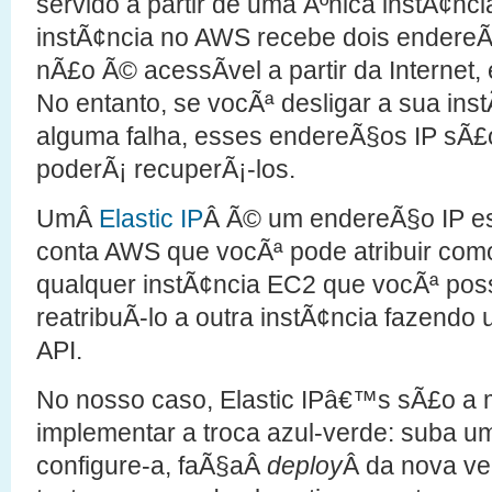
servido a partir de uma Ãºnica instÃ¢nc
instÃ¢ncia no AWS recebe dois endereÃ
nÃ£o Ã© acessÃ­vel a partir da Internet,
No entanto, se vocÃª desligar a sua ins
alguma falha, esses endereÃ§os IP sÃ£
poderÃ¡ recuperÃ¡-los.
UmÂ
Elastic IP
Â Ã© um endereÃ§o IP es
conta AWS que vocÃª pode atribuir como
qualquer instÃ¢ncia EC2 que vocÃª po
reatribuÃ­-lo a outra instÃ¢ncia fazend
API.
No nosso caso, Elastic IPâ€™s sÃ£o a 
implementar a troca azul-verde: suba u
configure-a, faÃ§aÂ
deploy
Â da nova ve