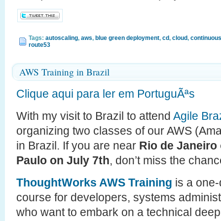
Tags:
autoscaling
,
aws
,
blue green deployment
,
cd
,
cloud
,
continuous
route53
AWS Training in Brazil
Clique aqui para ler em PortuguÃªs
With my visit to Brazil to attend
Agile Bra
organizing two classes of our AWS (Ama
in Brazil. If you are near
Rio de Janeiro 
Paulo on July 7th
, don’t miss the chance
ThoughtWorks AWS Training
is a one-
course for developers, systems administr
who want to embark on a technical de