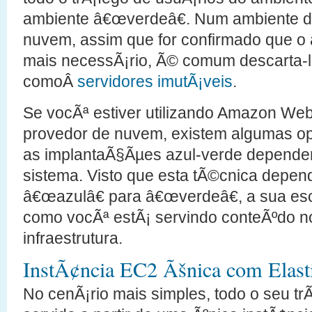
ambiente â€œverdeâ€. Num ambiente
nuvem, assim que for confirmado que o
mais necessÃ¡rio, Ã© comum descarta-l
comoÂ
servidores imutÃ¡veis
.
Se vocÃª estiver utilizando Amazon We
provedor de nuvem, existem algumas o
as implantaÃ§Ãµes azul-verde dependen
sistema. Visto que esta tÃ©cnica depen
â€œazulâ€ para â€œverdeâ€, a sua es
como vocÃª estÃ¡ servindo conteÃºdo 
infraestrutura.
InstÃ¢ncia EC2 Ãšnica com Elast
No cenÃ¡rio mais simples, todo o seu tr