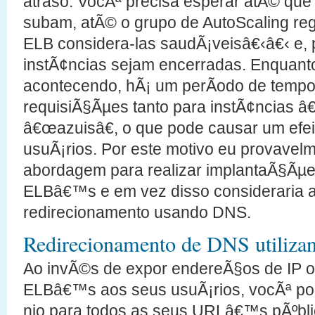
atraso. VocÃª precisa esperar atÃ© que
subam, atÃ© o grupo de AutoScaling reg
ELB considera-las saudÃ¡veisâ€‹â€‹ e, p
instÃ¢ncias sejam encerradas. Enquanto
acontecendo, hÃ¡ um perÃ­odo de temp
requisiÃ§Ãµes tanto para instÃ¢ncias â
â€œazuisâ€, o que pode causar um efei
usuÃ¡rios. Por este motivo eu provavel
abordagem para realizar implantaÃ§Ãµe
ELBâ€™s e em vez disso consideraria 
redirecionamento usando DNS.
Redirecionamento de DNS utiliza
Ao invÃ©s de expor endereÃ§os de IP 
ELBâ€™s aos seus usuÃ¡rios, vocÃª p
nio para todos as seus URLâ€™s pÃºbli