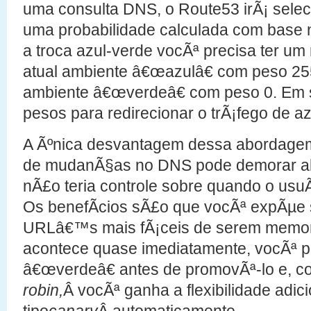
uma consulta DNS, o Route53 irÃ¡ sele
uma probabilidade calculada com base n
a troca azul-verde vocÃª precisa ter um 
atual ambiente â€œazulâ€ com peso 255
ambiente â€œverdeâ€ com peso 0. Em s
pesos para redirecionar o trÃ¡fego de az
A Ãºnica desvantagem dessa abordag
de mudanÃ§as no DNS pode demorar al
nÃ£o teria controle sobre quando o usuÃ¡
Os benefÃ­cios sÃ£o que vocÃª expÃµe 
URLâ€™s mais fÃ¡ceis de serem memo
acontece quase imediatamente, vocÃª p
â€œverdeâ€ antes de promovÃª-lo e, 
robin,
Â vocÃª ganha a flexibilidade adic
tipo
canary
Â automaticamente.