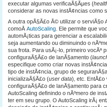
executar algumas verificaÃ§Ãµes (
healt
considerar as novas instÃ¢ncias como 
A outra opÃ§Ã£o Ã© utilizar o serviÃ§
comoÂ
AutoScaling
. Ele permite que vo
automÃ¡ticas para gerenciar a escalabili
seja aumentando ou diminuindo o nÃºm
sua frota. Para usÃ¡-lo, primeiro vocÃª p
configuraÃ§Ã£o de lanÃ§amento (
launc
especifique como criar novas instÃ¢ncias
tipo de instÃ¢ncia, grupo de seguranÃ§
inicializaÃ§Ã£o (
user data
), etc. EntÃ£
configuraÃ§Ã£o de lanÃ§amento para cr
AutoScaling definindo o nÃºmero de ins
ter em seu grupo. O AutoScaling irÃ¡ en