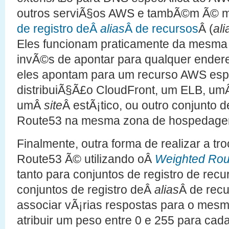
outros serviÃ§os AWS e tambÃ©m Ã© m
de registro deÂ
alias
Â de recursos
Â (
ali
Eles funcionam praticamente da mesma
invÃ©s de apontar para qualquer endere
eles apontam para um recurso AWS espe
distribuiÃ§Ã£o CloudFront, um ELB, u
umÂ
site
Â estÃ¡tico, ou outro conjunto d
Route53 na mesma zona de hospedage
Finalmente, outra forma de realizar a tr
Route53 Ã© utilizando oÂ
Weighted Ro
tanto para conjuntos de registro de rec
conjuntos de registro deÂ
alias
Â de recu
associar vÃ¡rias respostas para o mes
atribuir um peso entre 0 e 255 para cada