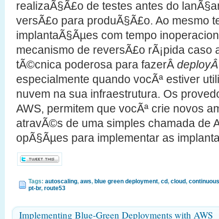
realizaÃ§Ã£o de testes antes do lanÃ§
versÃ£o para produÃ§Ã£o. Ao mesmo te
implantaÃ§Ãµes com tempo inoperacion
mecanismo de reversÃ£o rÃ¡pida caso 
tÃ©cnica poderosa para fazerÂ
deploy
especialmente quando vocÃª estiver ut
nuvem na sua infraestrutura. Os proved
AWS, permitem que vocÃª crie novos am
atravÃ©s de uma simples chamada de A
opÃ§Ãµes para implementar as implant
Tags:
autoscaling
,
aws
,
blue green deployment
,
cd
,
cloud
,
continuous
pt-br
,
route53
Implementing Blue-Green Deployments with AWS