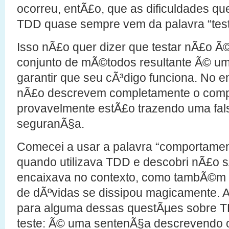
ocorreu, entÃ£o, que as dificuldades q
TDD quase sempre vem da palavra “test
Isso nÃ£o quer dizer que testar nÃ£o Ã©
conjunto de mÃ©todos resultante Ã© um
garantir que seu cÃ³digo funciona. No 
nÃ£o descrevem completamente o compo
provavelmente estÃ£o trazendo uma fa
seguranÃ§a.
Comecei a usar a palavra “comportament
quando utilizava TDD e descobri nÃ£o s
encaixava no contexto, como tambÃ©m q
de dÃºvidas se dissipou magicamente. A
para alguma dessas questÃµes sobre TD
teste: Ã© uma sentenÃ§a descrevendo 