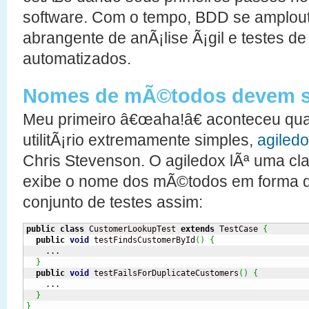
software. Com o tempo, BDD se amplout
abrangente de anÃ¡lise Ã¡gil e testes d
automatizados.
Nomes de mÃ©todos devem se
Meu primeiro â€œaha!â€ aconteceu q
utilitÃ¡rio extremamente simples,
agiled
Chris Stevenson. O agiledox lÃª uma cla
exibe o nome dos mÃ©todos em forma d
conjunto de testes assim:
public
class
 CustomerLookupTest 
extends
 TestCase 
{
public
void
 testFindsCustomerById
(
)
{
    ...

}
public
void
 testFailsForDuplicateCustomers
(
)
{
    ...

}
}