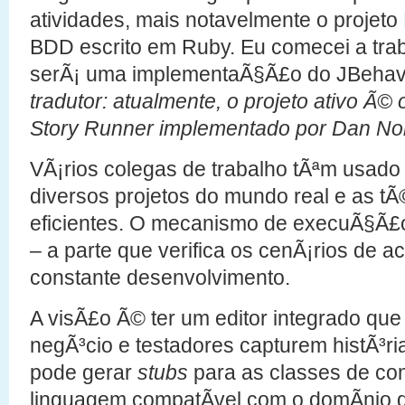
atividades, mais notavelmente o projeto
BDD escrito em Ruby. Eu comecei a tra
serÃ¡ uma implementaÃ§Ã£o do JBehav
tradutor: atualmente, o projeto ativo Ã©
Story Runner implementado por Dan No
VÃ¡rios colegas de trabalho tÃªm usad
diversos projetos do mundo real e as t
eficientes. O mecanismo de execuÃ§Ã£o
– a parte que verifica os cenÃ¡rios de 
constante desenvolvimento.
A visÃ£o Ã© ter um editor integrado que
negÃ³cio e testadores capturem histÃ³ri
pode gerar
stubs
para as classes de co
linguagem compatÃ­vel com o domÃ­nio 