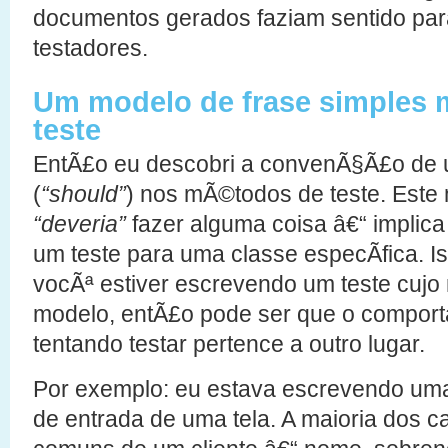
documentos gerados faziam sentido para 
testadores.
Um modelo de frase simples
teste
EntÃ£o eu descobri a convenÃ§Ã£o de u
(
“should”
) nos mÃ©todos de teste. Este
“deveria”
fazer alguma coisa â€“ implica
um teste para uma classe especÃ­fica. 
vocÃª estiver escrevendo um teste cuj
modelo, entÃ£o pode ser que o comport
tentando testar pertence a outro lugar.
Por exemplo: eu estava escrevendo uma
de entrada de uma tela. A maioria dos 