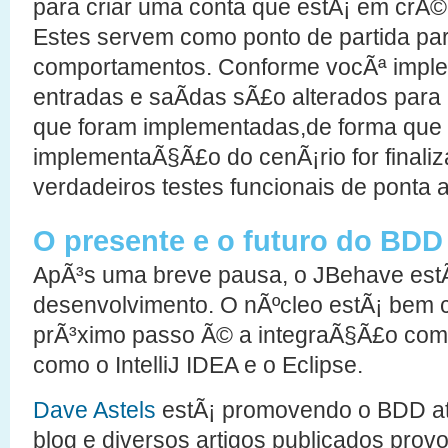
para criar uma conta que estÃ¡ em crÃ©d
Estes servem como ponto de partida pa
comportamentos. Conforme vocÃª imple
entradas e saÃ­das sÃ£o alterados para
que foram implementadas,de forma que
implementaÃ§Ã£o do cenÃ¡rio for finaliz
verdadeiros testes funcionais de ponta a
O presente e o futuro do BDD
ApÃ³s uma breve pausa, o JBehave es
desenvolvimento. O nÃºcleo estÃ¡ bem 
prÃ³ximo passo Ã© a integraÃ§Ã£o com
como o IntelliJ IDEA e o Eclipse.
Dave Astels
estÃ¡ promovendo o BDD at
blog e diversos artigos publicados pro