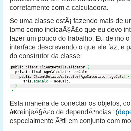
corretamente com a calculadora.
Se uma classe estÃ¡ fazendo mais de u
tomo como indicaÃ§Ã£o que eu devo intr
fazer um pouco do trabalho. Eu defino
interface descrevendo o que ele faz, e 
do construtor da classe:
public
 client ClientDetailsValidator 
{
private
final
 AgeCalculator ageCalc
;
public
 ClientDetailsValidator
(
AgeCalculator ageCalc
)
{
this
.
ageCalc
=
 ageCalc
;
}
}
Esta maneira de conectar os objetos, 
â€œinjeÃ§Ã£o de dependÃªncias” (
depe
especialmente Ãºtil em conjunto com mo