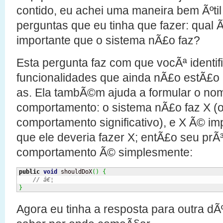
contido, eu achei uma maneira bem Ãºti
perguntas que eu tinha que fazer: qual 
importante que o sistema nÃ£o faz?
Esta pergunta faz com que vocÃª identif
funcionalidades que ainda nÃ£o estÃ£o 
as. Ela tambÃ©m ajuda a formular o n
comportamento: o sistema nÃ£o faz X 
comportamento significativo), e X Ã© imp
que ele deveria fazer X; entÃ£o seu pr
comportamento Ã© simplesmente:
public
void
 shouldDoX
(
)
{
// â€¦
}
Agora eu tinha a resposta para outra dÃ