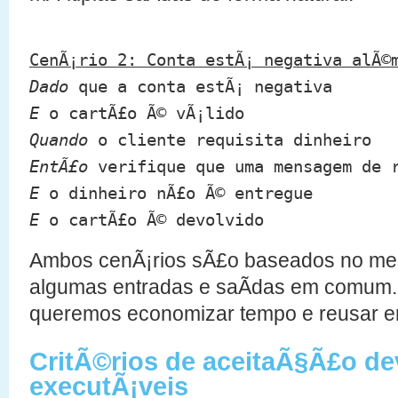
CenÃ¡rio 2: Conta estÃ¡ negativa alÃ©
Dado
que a conta estÃ¡ negativa
E
o cartÃ£o Ã© vÃ¡lido
Quando
o cliente requisita dinheiro
EntÃ£o
verifique que uma mensagem de r
E
o dinheiro nÃ£o Ã© entregue
E
o cartÃ£o Ã© devolvido
Ambos cenÃ¡rios sÃ£o baseados no me
algumas entradas e saÃ­das em comum. 
queremos economizar tempo e reusar en
CritÃ©rios de aceitaÃ§Ã£o d
executÃ¡veis