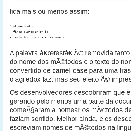
fica mais ou menos assim:
CustomerLookup

- finds customer by id

- fails for duplicate customers

A palavra â€œtestâ€ Ã© removida tant
do nome dos mÃ©todos e o texto do n
convertido de camel-case para uma fra
o agiledox faz, mas seu efeito Ã© impre
Os desenvolvedores descobriram que el
gerando pelo menos uma parte da doc
comeÃ§aram a nomear os mÃ©todos de 
faziam sentido. Melhor ainda, eles des
escreviam nomes de mÃ©todos na lingua