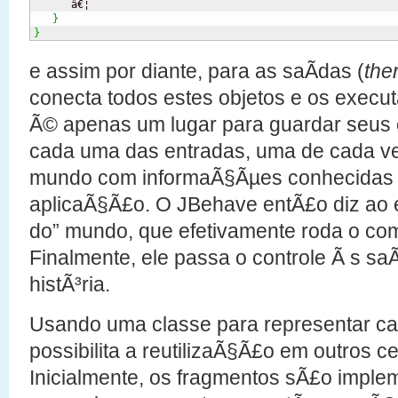
      â€¦

}
}
e assim por diante, para as saÃ­das (
the
conecta todos estes objetos e os execut
Ã© apenas um lugar para guardar seus o
cada uma das entradas, uma de cada ve
mundo com informaÃ§Ãµes conhecidas 
aplicaÃ§Ã£o. O JBehave entÃ£o diz ao e
do” mundo, que efetivamente roda o co
Finalmente, ele passa o controle Ã s sa
histÃ³ria.
Usando uma classe para representar c
possibilita a reutilizaÃ§Ã£o em outros ce
Inicialmente, os fragmentos sÃ£o impl