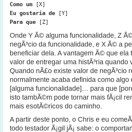
Como um
[X]
Eu gostaria de
[Y]
Para que
[Z]
Onde Y Ã© alguma funcionalidade, Z Ã© 
negÃ³cio da funcionalidade, e X Ã© a pe
beneficiar dela. A vantagem Ã© que ela te
valor de entregar uma histÃ³ria quando v
Quando nÃ£o existe valor de negÃ³cio re
normalmente acaba definida como algo d
[alguma funcionalidade]… para que [por
isto tambÃ©m pode tornar mais fÃ¡cil re
mais esotÃ©ricos do caminho.
A partir deste ponto, o Chris e eu com
todo testador Ã¡gil jÃ¡ sabe: o comport