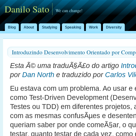
Danilo Sato
We can change!
Blog
About
Studying
Speaking
Work
Diversity
Introduzindo Desenvolvimento Orientado por Com
Esta Ã© uma traduÃ§Ã£o do artigo
Intr
por
Dan North
e traduzido por
Carlos Vil
Eu estava com um problema. Ao usar e e
como Test-Driven Development (Desenv
Testes ou TDD) em diferentes projetos
com as mesmas confusÃµes e desenten
queriam saber por onde comeÃ§ar, o qu
testar, quanto testar de cada vez, como