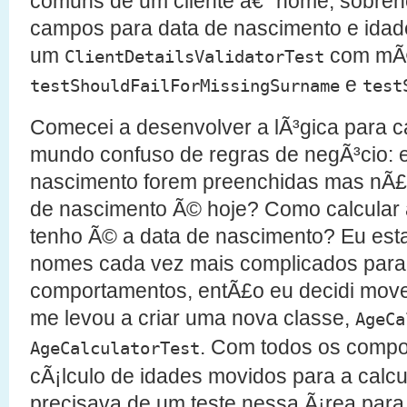
comuns de um cliente â€“ nome, sobren
campos para data de nascimento e ida
um
com mÃ
ClientDetailsValidatorTest
e
testShouldFailForMissingSurname
test
Comecei a desenvolver a lÃ³gica para ca
mundo confuso de regras de negÃ³cio: e
nascimento forem preenchidas mas nÃ£o
de nascimento Ã© hoje? Como calcular 
tenho Ã© a data de nascimento? Eu est
nomes cada vez mais complicados para 
comportamentos, entÃ£o eu decidi move-
me levou a criar uma nova classe,
AgeCa
. Com todos os compo
AgeCalculatorTest
cÃ¡lculo de idades movidos para a calcu
precisava de um teste nessa Ã¡rea para g