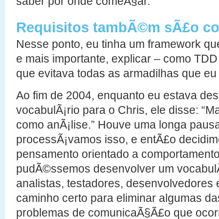
saber por onde comeÃ§ar.
Requisitos tambÃ©m sÃ£o c
Nesse ponto, eu tinha um framework qu
e mais importante, explicar – como TD
que evitava todas as armadilhas que eu 
Ao fim de 2004, enquanto eu estava de
vocabulÃ¡rio para o Chris, ele disse: “
como anÃ¡lise.” Houve uma longa paus
processÃ¡vamos isso, e entÃ£o decidimo
pensamento orientado a comportamentos 
pudÃ©ssemos desenvolver um vocabulÃ¡
analistas, testadores, desenvolvedores e
caminho certo para eliminar algumas d
problemas de comunicaÃ§Ã£o que ocor