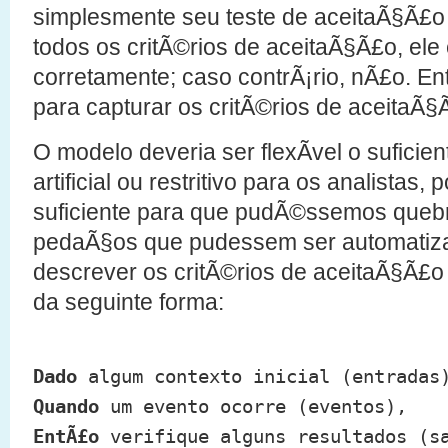
simplesmente seu teste de aceitaÃ§Ã£o 
todos os critÃ©rios de aceitaÃ§Ã£o, el
corretamente; caso contrÃ¡rio, nÃ£o. 
para capturar os critÃ©rios de aceitaÃ§
O modelo deveria ser flexÃ­vel o suficie
artificial ou restritivo para os analistas
suficiente para que pudÃ©ssemos quebr
pedaÃ§os que pudessem ser automati
descrever os critÃ©rios de aceitaÃ§Ã£o
da seguinte forma:
Dado
algum contexto inicial (entradas
Quando
um evento ocorre (eventos),
EntÃ£o
verifique alguns resultados (sa