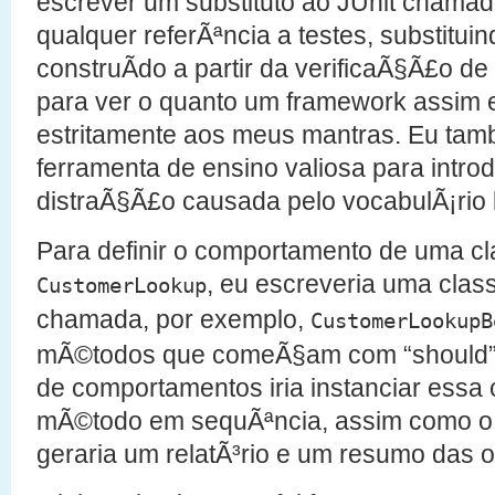
escrever um substituto ao JUnit chama
qualquer referÃªncia a testes, substitu
construÃ­do a partir da verificaÃ§Ã£o de
para ver o quanto um framework assim e
estritamente aos meus mantras. Eu ta
ferramenta de ensino valiosa para intr
distraÃ§Ã£o causada pelo vocabulÃ¡rio
Para definir o comportamento de uma c
, eu escreveria uma cla
CustomerLookup
chamada, por exemplo,
CustomerLookupB
mÃ©todos que comeÃ§am com “should” (“
de comportamentos iria instanciar essa
mÃ©todo em sequÃªncia, assim como o J
geraria um relatÃ³rio e um resumo das