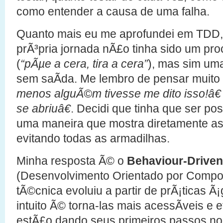
como entender a causa de uma falha.
Quanto mais eu me aprofundei em TDD, 
prÃ³pria jornada nÃ£o tinha sido um pro
(
“pÃµe a cera, tira a cera”
), mas sim um
sem saÃ­da. Me lembro de pensar muit
menos alguÃ©m tivesse me dito isso!â€
se abriuâ€
. Decidi que tinha que ser po
uma maneira que mostra diretamente as
evitando todas as armadilhas.
Minha resposta Ã© o
Behaviour-Drive
(Desenvolvimento Orientado por Compo
tÃ©cnica evoluiu a partir de prÃ¡ticas Ã
intuito Ã© torna-las mais acessÃ­veis e 
estÃ£o dando seus primeiros passos no