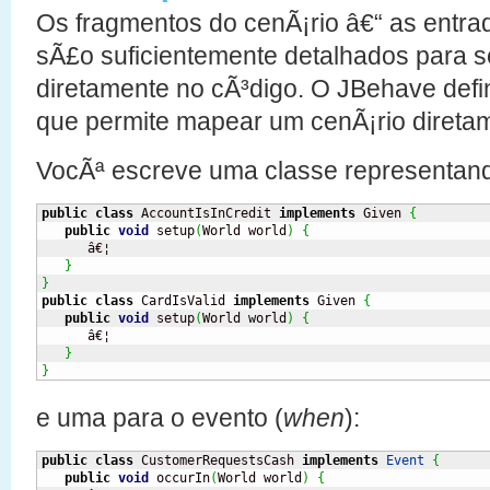
Os fragmentos do cenÃ¡rio â€“ as entra
sÃ£o suficientemente detalhados para s
diretamente no cÃ³digo. O JBehave def
que permite mapear um cenÃ¡rio direta
VocÃª escreve uma classe representand
public
class
 AccountIsInCredit 
implements
 Given 
{
public
void
 setup
(
World world
)
{
      â€¦

}
}
public
class
 CardIsValid 
implements
 Given 
{
public
void
 setup
(
World world
)
{
      â€¦

}
}
e uma para o evento (
when
):
public
class
 CustomerRequestsCash 
implements
Event
{
public
void
 occurIn
(
World world
)
{