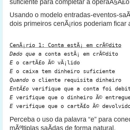
suficiente para completar a operaÃ§Ã£o
Usando o modelo entradas-eventos-saÃ­
dois primeiros cenÃ¡rios poderiam ficar 
CenÃ¡rio 1: Conta estÃ¡ em crÃ©dito
Dado que
a conta estÃ¡ em crÃ©dito
E
o cartÃ£o Ã© vÃ¡lido
E
o caixa tem dinheiro suficiente
Quando
o cliente requisita dinheiro
EntÃ£o
verifique que a conta foi debi
E
verifique que o dinheiro Ã© entregu
E
verifique que o cartÃ£o Ã© devolvid
Perceba o uso da palavra “e” para conec
mÃºltiplas saÃ­das de forma natural.