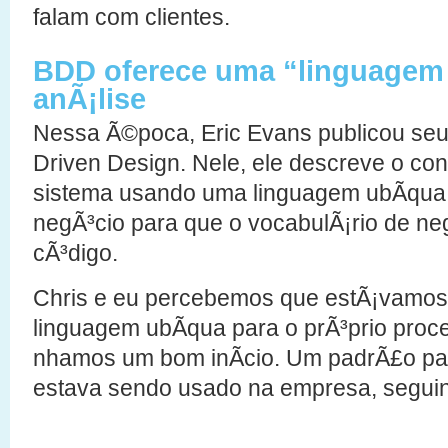
falam com clientes.
BDD oferece uma “linguagem 
anÃ¡lise
Nessa Ã©poca, Eric Evans publicou seu 
Driven Design. Nele, ele descreve o co
sistema usando uma linguagem ubÃ­qua
negÃ³cio para que o vocabulÃ¡rio de n
cÃ³digo.
Chris e eu percebemos que estÃ¡vamos 
linguagem ubÃ­qua para o prÃ³prio proce
nhamos um bom inÃ­cio. Um padrÃ£o para
estava sendo usado na empresa, seguin