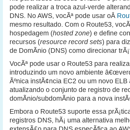
pode realizar a troca azul-verde altera
DNS. No AWS, vocÃª pode usar oÂ
Rou
mesmo resultado. Com o Route53, vocÃ
hospedagem (
hosted zone
) e define co
recursos (
resource record sets
) para d
de DomÃ­nio (DNS) como direcionar trÃ¡
VocÃª pode usar o Route53 para realizar
introduzindo um novo ambiente â€œverd
Ãºnica instÃ¢ncia EC2 ou um novo ELB 
atualizando o conjunto de registro de r
domÃ­nio/subdomÃ­nio para a nova instÃ
Embora o Route53 suporte essa prÃ¡tic
registros DNS, hÃ¡ uma alternativa mel
extensÃ£o para DNS especÃ­fica ao AWS