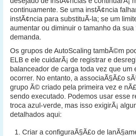
desejado de instÃ¢ncias e continuarÃ¡ 
continuamente. Se uma instÃ¢ncia falhar
instÃ¢ncia para substituÃ­-la; se um limit
aumentar ou diminuir o tamanho da sua 
demanda.
Os grupos de AutoScaling tambÃ©m po
ELB e ele cuidarÃ¡ de registrar e desreg
balanceador de carga toda vez que um e
ocorrer. No entanto, a associaÃ§Ã£o sÃ³
grupo Ã© criado pela primeira vez e nÃ£
sendo executado. Podemos usar esse r
troca azul-verde, mas isso exigirÃ¡ algu
detalhados aqui:
Criar a configuraÃ§Ã£o de lanÃ§am