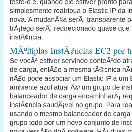
teste-o e, quando ele estiver pronto pa
simplesmente reatribua o Elastic IP da i
nova. A mudanÃ§a serÃ¡ transparente pa
trÃ¡fego serÃ¡ redirecionado quase que
instÃ¢ncia.
MÃºltiplas InstÃ¢ncias EC2 por 
Se vocÃª estiver servindo conteÃºdo a
de carga, entÃ£o a mesma tÃ©cnica nÃ£
nÃ£o pode associar um Elastic IP a um 
ambiente azul atual Ã© um grupo de ins
balanceador de carga encaminharÃ¡ req
instÃ¢ncia saudÃ¡vel no grupo. Para real
usando o mesmo balanceador de carga vo
grupo todo por um novo conjunto de in
nova versÃ£o doÂ
software
. HÃ¡ duas m