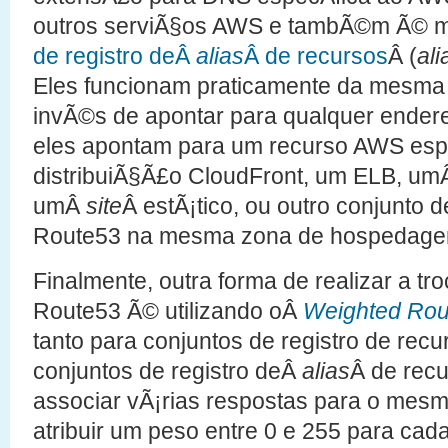
outros serviÃ§os AWS e tambÃ©m Ã© m
de registro deÂ
alias
Â de recursos
Â (
ali
Eles funcionam praticamente da mesma
invÃ©s de apontar para qualquer endere
eles apontam para um recurso AWS espe
distribuiÃ§Ã£o CloudFront, um ELB, u
umÂ
site
Â estÃ¡tico, ou outro conjunto d
Route53 na mesma zona de hospedage
Finalmente, outra forma de realizar a tr
Route53 Ã© utilizando oÂ
Weighted Ro
tanto para conjuntos de registro de rec
conjuntos de registro deÂ
alias
Â de recu
associar vÃ¡rias respostas para o mes
atribuir um peso entre 0 e 255 para cada