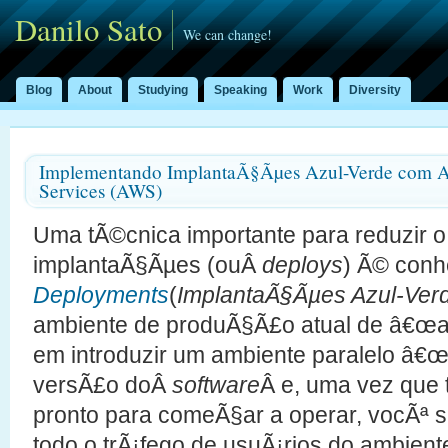
Danilo Sato
We can change!
Blog
About
Studying
Speaking
Work
Diversity
Implementando ImplantaÃ§Ãµes Azul-Verde com
Services (AWS)
Uma tÃ©cnica importante para reduzir o
implantaÃ§Ãµes (ouÂ
deploys
) Ã© con
Deployments
(
ImplantaÃ§Ãµes Azul-Ver
ambiente de produÃ§Ã£o atual de â€œaz
em introduzir um ambiente paralelo â€
versÃ£o doÂ
software
Â e, uma vez que 
pronto para comeÃ§ar a operar, vocÃª 
todo o trÃ¡fego de usuÃ¡rios do ambient