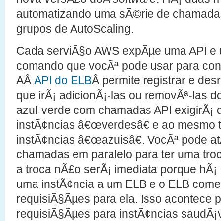
automatizando uma sÃ©rie de chamadas 
grupos de AutoScaling.
Cada serviÃ§o AWS expÃµe uma API e um
comando que vocÃª pode usar para contro
AÂ
API do ELB
Â permite registrar e des
que irÃ¡ adicionÃ¡-las ou removÃª-las do
azul-verde com chamadas API exigirÃ¡ q
instÃ¢ncias â€œverdesâ€ e ao mesmo t
instÃ¢ncias â€œazuisâ€. VocÃª pode a
chamadas em paralelo para ter uma troc
a troca nÃ£o serÃ¡ imediata porque hÃ¡ 
uma instÃ¢ncia a um ELB e o ELB come
requisiÃ§Ãµes para ela. Isso acontece 
requisiÃ§Ãµes para instÃ¢ncias saudÃ¡v