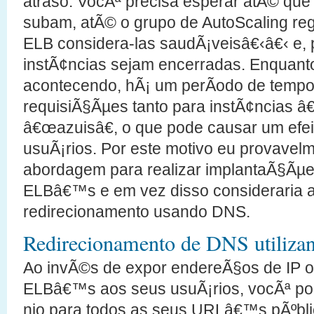
atraso. VocÃª precisa esperar atÃ© que
subam, atÃ© o grupo de AutoScaling reg
ELB considera-las saudÃ¡veisâ€‹â€‹ e, p
instÃ¢ncias sejam encerradas. Enquanto
acontecendo, hÃ¡ um perÃ­odo de temp
requisiÃ§Ãµes tanto para instÃ¢ncias â
â€œazuisâ€, o que pode causar um efei
usuÃ¡rios. Por este motivo eu provavel
abordagem para realizar implantaÃ§Ãµe
ELBâ€™s e em vez disso consideraria 
redirecionamento usando DNS.
Redirecionamento de DNS utiliza
Ao invÃ©s de expor endereÃ§os de IP 
ELBâ€™s aos seus usuÃ¡rios, vocÃª p
nio para todos as seus URLâ€™s pÃºbli