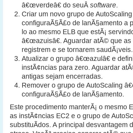
â€œverdeâ€ do seuÂ
software
.
Criar um novo grupo de AutoScalin
configuraÃ§Ã£o de lanÃ§amento a pa
lo ao mesmo ELB que estÃ¡ servindo
â€œazuisâ€. Aguardar atÃ© que as 
registrem e se tornarem saudÃ¡veis.
Atualizar o grupo â€œazulâ€ e defi
instÃ¢ncias para zero. Aguardar atÃ
antigas sejam encerradas.
Remover o grupo de AutoScaling â€
configuraÃ§Ã£o de lanÃ§amento.
Este procedimento manterÃ¡ o mesmo E
as instÃ¢ncias EC2 e o grupo de AutoSc
substituÃ­dos. A principal desvantage