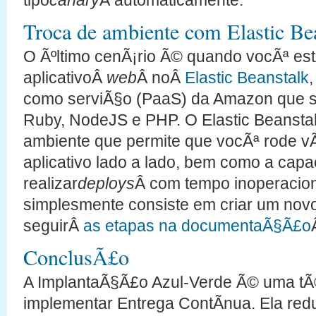
Troca de ambiente com Elastic Be
O Ãºltimo cenÃ¡rio Ã© quando vocÃª es
aplicativoÂ
web
Â noÂ
Elastic Beanstalk
,
como serviÃ§o (PaaS) da Amazon que su
Ruby, NodeJS e PHP. O Elastic Beansta
ambiente que permite que vocÃª rode v
aplicativo lado a lado, bem como a cap
realizar
deploys
Â com tempo inoperaciona
simplesmente consiste em criar um nov
seguirÂ
as etapas na documentaÃ§Ã£o
ConclusÃ£o
A ImplantaÃ§Ã£o Azul-Verde Ã© uma tÃ
implementar Entrega ContÃ­nua. Ela redu