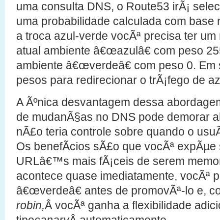
uma consulta DNS, o Route53 irÃ¡ sele
uma probabilidade calculada com base n
a troca azul-verde vocÃª precisa ter um 
atual ambiente â€œazulâ€ com peso 255
ambiente â€œverdeâ€ com peso 0. Em s
pesos para redirecionar o trÃ¡fego de az
A Ãºnica desvantagem dessa abordag
de mudanÃ§as no DNS pode demorar al
nÃ£o teria controle sobre quando o usuÃ¡
Os benefÃ­cios sÃ£o que vocÃª expÃµe 
URLâ€™s mais fÃ¡ceis de serem memo
acontece quase imediatamente, vocÃª p
â€œverdeâ€ antes de promovÃª-lo e, 
robin,
Â vocÃª ganha a flexibilidade adic
tipo
canary
Â automaticamente.