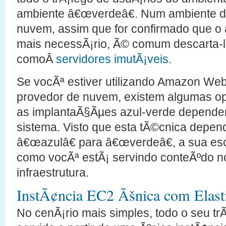
ambiente â€œverdeâ€. Num ambiente
nuvem, assim que for confirmado que o
mais necessÃ¡rio, Ã© comum descarta-l
comoÂ
servidores imutÃ¡veis
.
Se vocÃª estiver utilizando Amazon We
provedor de nuvem, existem algumas o
as implantaÃ§Ãµes azul-verde dependen
sistema. Visto que esta tÃ©cnica depen
â€œazulâ€ para â€œverdeâ€, a sua es
como vocÃª estÃ¡ servindo conteÃºdo 
infraestrutura.
InstÃ¢ncia EC2 Ãšnica com Elast
No cenÃ¡rio mais simples, todo o seu tr