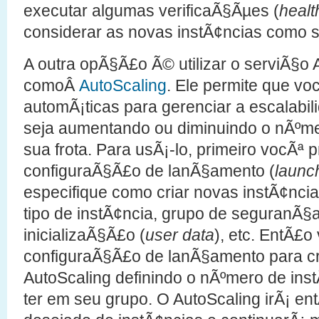
executar algumas verificaÃ§Ãµes (
healt
considerar as novas instÃ¢ncias como 
A outra opÃ§Ã£o Ã© utilizar o serviÃ§
comoÂ
AutoScaling
. Ele permite que vo
automÃ¡ticas para gerenciar a escalabili
seja aumentando ou diminuindo o nÃºm
sua frota. Para usÃ¡-lo, primeiro vocÃª p
configuraÃ§Ã£o de lanÃ§amento (
launc
especifique como criar novas instÃ¢ncias
tipo de instÃ¢ncia, grupo de seguranÃ§
inicializaÃ§Ã£o (
user data
), etc. EntÃ£
configuraÃ§Ã£o de lanÃ§amento para cr
AutoScaling definindo o nÃºmero de ins
ter em seu grupo. O AutoScaling irÃ¡ en