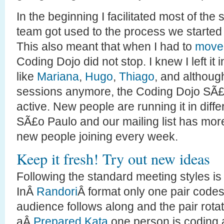
In the beginning I facilitated most of the
team got used to the process we started ro
This also meant that when I had to
move 
Coding Dojo did not stop. I knew I left it
like
Mariana
,
Hugo
,
Thiago
, and althoug
sessions anymore, the Coding Dojo SÃ£o 
active. New people are running it in diff
SÃ£o Paulo and our mailing list has mo
new people joining every week.
Keep it fresh! Try out new ideas
Following the standard meeting styles is 
InÂ
Randori
Â format only one pair codes 
audience follows along and the pair rota
aÂ
Prepared Kata
one person is coding a