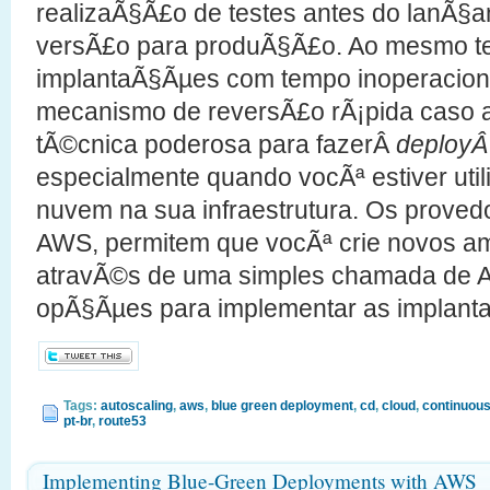
realizaÃ§Ã£o de testes antes do lanÃ§
versÃ£o para produÃ§Ã£o. Ao mesmo te
implantaÃ§Ãµes com tempo inoperacion
mecanismo de reversÃ£o rÃ¡pida caso 
tÃ©cnica poderosa para fazerÂ
deploy
especialmente quando vocÃª estiver ut
nuvem na sua infraestrutura. Os proved
AWS, permitem que vocÃª crie novos am
atravÃ©s de uma simples chamada de A
opÃ§Ãµes para implementar as implant
Tags:
autoscaling
,
aws
,
blue green deployment
,
cd
,
cloud
,
continuous
pt-br
,
route53
Implementing Blue-Green Deployments with AWS