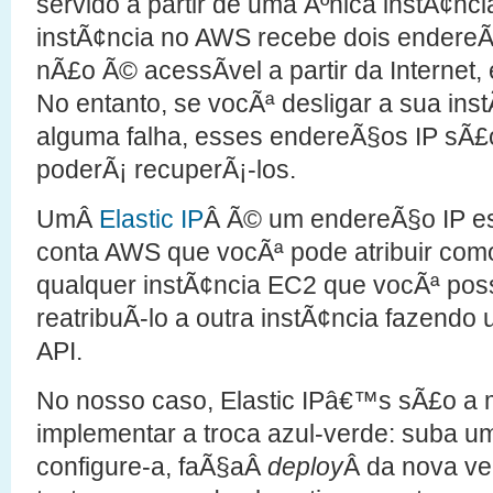
servido a partir de uma Ãºnica instÃ¢nc
instÃ¢ncia no AWS recebe dois endereÃ
nÃ£o Ã© acessÃ­vel a partir da Internet,
No entanto, se vocÃª desligar a sua ins
alguma falha, esses endereÃ§os IP sÃ£
poderÃ¡ recuperÃ¡-los.
UmÂ
Elastic IP
Â Ã© um endereÃ§o IP es
conta AWS que vocÃª pode atribuir como
qualquer instÃ¢ncia EC2 que vocÃª po
reatribuÃ­-lo a outra instÃ¢ncia fazend
API.
No nosso caso, Elastic IPâ€™s sÃ£o a 
implementar a troca azul-verde: suba u
configure-a, faÃ§aÂ
deploy
Â da nova ve