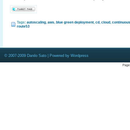
Tags:
autoscaling
,
aws
,
blue green deployment
,
cd
,
cloud
,
continuous
route53
© 2007-2009 Danilo Sato | Powered by Wordpress
Page