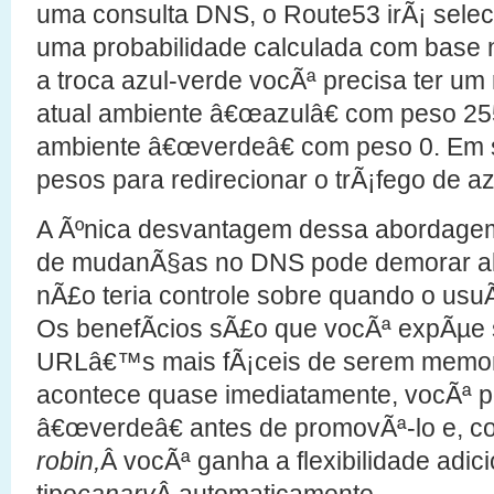
uma consulta DNS, o Route53 irÃ¡ sele
uma probabilidade calculada com base n
a troca azul-verde vocÃª precisa ter um 
atual ambiente â€œazulâ€ com peso 255
ambiente â€œverdeâ€ com peso 0. Em s
pesos para redirecionar o trÃ¡fego de az
A Ãºnica desvantagem dessa abordag
de mudanÃ§as no DNS pode demorar al
nÃ£o teria controle sobre quando o usuÃ¡
Os benefÃ­cios sÃ£o que vocÃª expÃµe 
URLâ€™s mais fÃ¡ceis de serem memo
acontece quase imediatamente, vocÃª p
â€œverdeâ€ antes de promovÃª-lo e, 
robin,
Â vocÃª ganha a flexibilidade adic
tipo
canary
Â automaticamente.