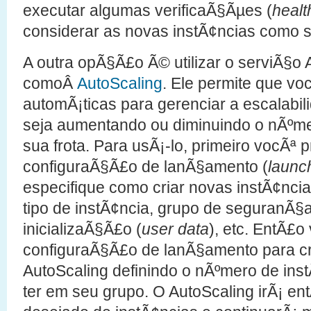
executar algumas verificaÃ§Ãµes (
healt
considerar as novas instÃ¢ncias como 
A outra opÃ§Ã£o Ã© utilizar o serviÃ§
comoÂ
AutoScaling
. Ele permite que vo
automÃ¡ticas para gerenciar a escalabili
seja aumentando ou diminuindo o nÃºm
sua frota. Para usÃ¡-lo, primeiro vocÃª p
configuraÃ§Ã£o de lanÃ§amento (
launc
especifique como criar novas instÃ¢ncias
tipo de instÃ¢ncia, grupo de seguranÃ§
inicializaÃ§Ã£o (
user data
), etc. EntÃ£
configuraÃ§Ã£o de lanÃ§amento para cr
AutoScaling definindo o nÃºmero de ins
ter em seu grupo. O AutoScaling irÃ¡ en