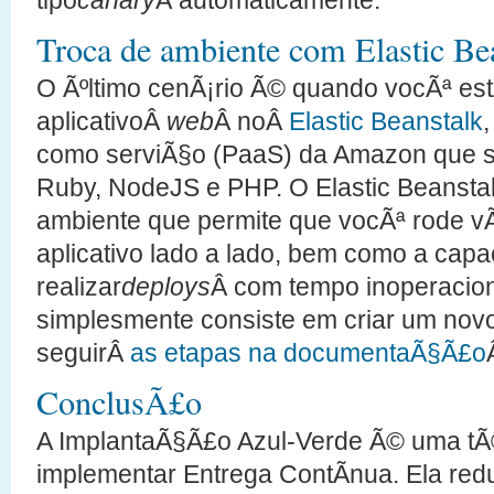
Troca de ambiente com Elastic Be
O Ãºltimo cenÃ¡rio Ã© quando vocÃª es
aplicativoÂ
web
Â noÂ
Elastic Beanstalk
,
como serviÃ§o (PaaS) da Amazon que su
Ruby, NodeJS e PHP. O Elastic Beansta
ambiente que permite que vocÃª rode v
aplicativo lado a lado, bem como a cap
realizar
deploys
Â com tempo inoperaciona
simplesmente consiste em criar um nov
seguirÂ
as etapas na documentaÃ§Ã£o
ConclusÃ£o
A ImplantaÃ§Ã£o Azul-Verde Ã© uma tÃ
implementar Entrega ContÃ­nua. Ela redu