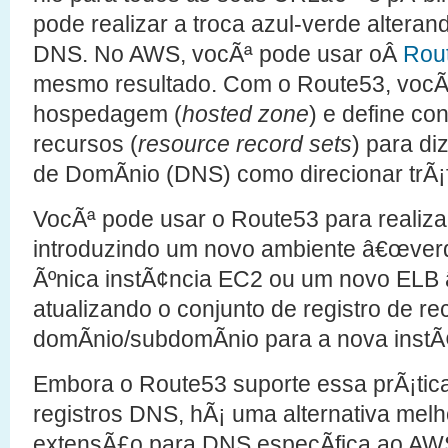
pode realizar a troca azul-verde altera
DNS. No AWS, vocÃª pode usar oÂ
Rou
mesmo resultado. Com o Route53, vocÃ
hospedagem (
hosted zone
) e define co
recursos (
resource record sets
) para d
de DomÃ­nio (DNS) como direcionar trÃ¡
VocÃª pode usar o Route53 para realizar
introduzindo um novo ambiente â€œverd
Ãºnica instÃ¢ncia EC2 ou um novo ELB 
atualizando o conjunto de registro de r
domÃ­nio/subdomÃ­nio para a nova instÃ
Embora o Route53 suporte essa prÃ¡tic
registros DNS, hÃ¡ uma alternativa mel
extensÃ£o para DNS especÃ­fica ao AWS