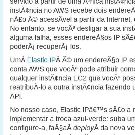
servido a partir de uma Ãºnica instÃ¢nc
instÃ¢ncia no AWS recebe dois endereÃ
nÃ£o Ã© acessÃ­vel a partir da Internet,
No entanto, se vocÃª desligar a sua ins
alguma falha, esses endereÃ§os IP sÃ£
poderÃ¡ recuperÃ¡-los.
UmÂ
Elastic IP
Â Ã© um endereÃ§o IP es
conta AWS que vocÃª pode atribuir como
qualquer instÃ¢ncia EC2 que vocÃª po
reatribuÃ­-lo a outra instÃ¢ncia fazend
API.
No nosso caso, Elastic IPâ€™s sÃ£o a 
implementar a troca azul-verde: suba u
configure-a, faÃ§aÂ
deploy
Â da nova ve