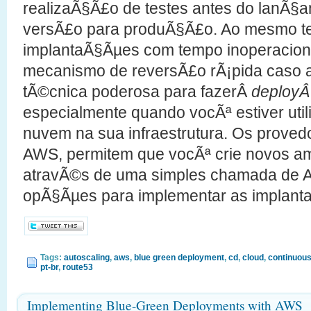
realizaÃ§Ã£o de testes antes do lanÃ§
versÃ£o para produÃ§Ã£o. Ao mesmo te
implantaÃ§Ãµes com tempo inoperacion
mecanismo de reversÃ£o rÃ¡pida caso 
tÃ©cnica poderosa para fazerÂ
deploy
especialmente quando vocÃª estiver ut
nuvem na sua infraestrutura. Os proved
AWS, permitem que vocÃª crie novos am
atravÃ©s de uma simples chamada de A
opÃ§Ãµes para implementar as implant
Tags:
autoscaling
,
aws
,
blue green deployment
,
cd
,
cloud
,
continuous
pt-br
,
route53
Implementing Blue-Green Deployments with AWS