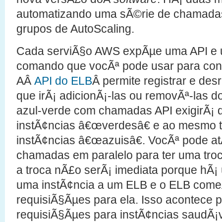
automatizando uma sÃ©rie de chamadas 
grupos de AutoScaling.
Cada serviÃ§o AWS expÃµe uma API e um
comando que vocÃª pode usar para contro
AÂ
API do ELB
Â permite registrar e des
que irÃ¡ adicionÃ¡-las ou removÃª-las do
azul-verde com chamadas API exigirÃ¡ q
instÃ¢ncias â€œverdesâ€ e ao mesmo t
instÃ¢ncias â€œazuisâ€. VocÃª pode a
chamadas em paralelo para ter uma troc
a troca nÃ£o serÃ¡ imediata porque hÃ¡ 
uma instÃ¢ncia a um ELB e o ELB come
requisiÃ§Ãµes para ela. Isso acontece 
requisiÃ§Ãµes para instÃ¢ncias saudÃ¡v