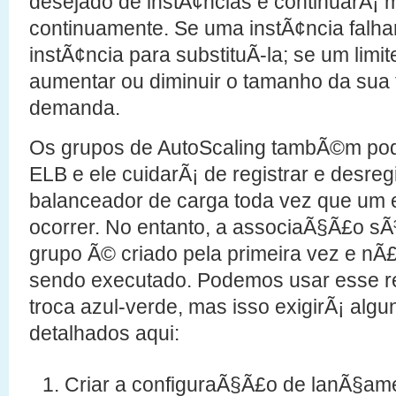
desejado de instÃ¢ncias e continuarÃ¡ 
continuamente. Se uma instÃ¢ncia falhar
instÃ¢ncia para substituÃ­-la; se um limit
aumentar ou diminuir o tamanho da sua 
demanda.
Os grupos de AutoScaling tambÃ©m po
ELB e ele cuidarÃ¡ de registrar e desreg
balanceador de carga toda vez que um e
ocorrer. No entanto, a associaÃ§Ã£o sÃ³
grupo Ã© criado pela primeira vez e nÃ£
sendo executado. Podemos usar esse r
troca azul-verde, mas isso exigirÃ¡ algu
detalhados aqui:
Criar a configuraÃ§Ã£o de lanÃ§am