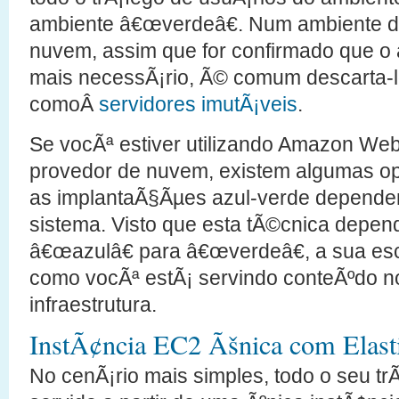
ambiente â€œverdeâ€. Num ambiente
nuvem, assim que for confirmado que o
mais necessÃ¡rio, Ã© comum descarta-l
comoÂ
servidores imutÃ¡veis
.
Se vocÃª estiver utilizando Amazon We
provedor de nuvem, existem algumas o
as implantaÃ§Ãµes azul-verde dependen
sistema. Visto que esta tÃ©cnica depen
â€œazulâ€ para â€œverdeâ€, a sua es
como vocÃª estÃ¡ servindo conteÃºdo 
infraestrutura.
InstÃ¢ncia EC2 Ãšnica com Elast
No cenÃ¡rio mais simples, todo o seu tr