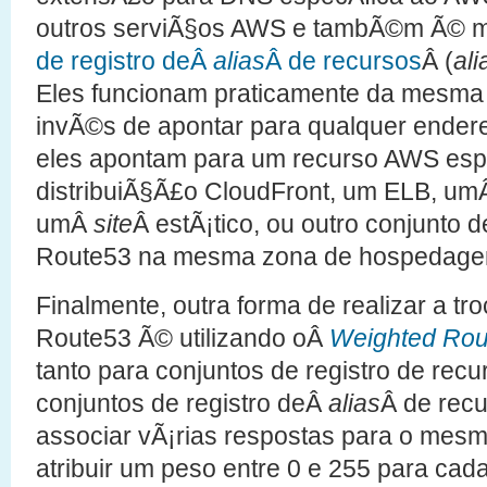
outros serviÃ§os AWS e tambÃ©m Ã© m
de registro deÂ
alias
Â de recursos
Â (
ali
Eles funcionam praticamente da mesma
invÃ©s de apontar para qualquer endere
eles apontam para um recurso AWS espe
distribuiÃ§Ã£o CloudFront, um ELB, u
umÂ
site
Â estÃ¡tico, ou outro conjunto d
Route53 na mesma zona de hospedage
Finalmente, outra forma de realizar a tr
Route53 Ã© utilizando oÂ
Weighted Ro
tanto para conjuntos de registro de rec
conjuntos de registro deÂ
alias
Â de recu
associar vÃ¡rias respostas para o mes
atribuir um peso entre 0 e 255 para cada