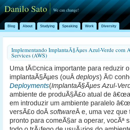
Danilo Sato
We can change!
Blog
About
Studying
Speaking
Work
Diversity
Implementando ImplantaÃ§Ãµes Azul-Verde com
Services (AWS)
Uma tÃ©cnica importante para reduzir o
implantaÃ§Ãµes (ouÂ
deploys
) Ã© con
Deployments
(
ImplantaÃ§Ãµes Azul-Ver
ambiente de produÃ§Ã£o atual de â€œaz
em introduzir um ambiente paralelo â€
versÃ£o doÂ
software
Â e, uma vez que 
pronto para comeÃ§ar a operar, vocÃª 
todo o trÃ¡fego de usuÃ¡rios do ambient