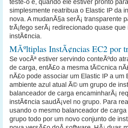
teste-o e, quando ele estiver pronto pa
simplesmente reatribua o Elastic IP da i
nova. A mudanÃ§a serÃ¡ transparente pa
trÃ¡fego serÃ¡ redirecionado quase que
instÃ¢ncia.
MÃºltiplas InstÃ¢ncias EC2 por 
Se vocÃª estiver servindo conteÃºdo a
de carga, entÃ£o a mesma tÃ©cnica nÃ£
nÃ£o pode associar um Elastic IP a um 
ambiente azul atual Ã© um grupo de ins
balanceador de carga encaminharÃ¡ req
instÃ¢ncia saudÃ¡vel no grupo. Para real
usando o mesmo balanceador de carga vo
grupo todo por um novo conjunto de in
nova versÃ£o doÂ
software
. HÃ¡ duas m