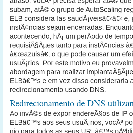
atraso. VocÃª precisa esperar atÃ© que
subam, atÃ© o grupo de AutoScaling reg
ELB considera-las saudÃ¡veisâ€‹â€‹ e, p
instÃ¢ncias sejam encerradas. Enquanto
acontecendo, hÃ¡ um perÃ­odo de temp
requisiÃ§Ãµes tanto para instÃ¢ncias â
â€œazuisâ€, o que pode causar um efei
usuÃ¡rios. Por este motivo eu provavel
abordagem para realizar implantaÃ§Ãµe
ELBâ€™s e em vez disso consideraria 
redirecionamento usando DNS.
Redirecionamento de DNS utiliza
Ao invÃ©s de expor endereÃ§os de IP 
ELBâ€™s aos seus usuÃ¡rios, vocÃª p
nio para todos as seus URLâ€™s pÃºbli