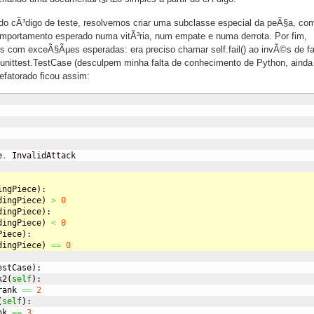
do cÃ³digo de teste, resolvemos criar uma subclasse especial da peÃ§a, co
omportamento esperado numa vitÃ³ria, num empate e numa derrota. Por fim,
 com exceÃ§Ãµes esperadas: era preciso chamar self.fail() ao invÃ©s de fai
 unittest.TestCase (desculpem minha falta de conhecimento de Python, ainda
efatorado ficou assim:
e
,
 InvalidAttack

ingPiece
)
:
dingPiece
)
>
0
dingPiece
)
:
dingPiece
)
<
0
Piece
)
:
dingPiece
)
==
0
estCase
)
:

k2
(
self
)
:

rank
==
2
(
self
)
:

nk
==
3