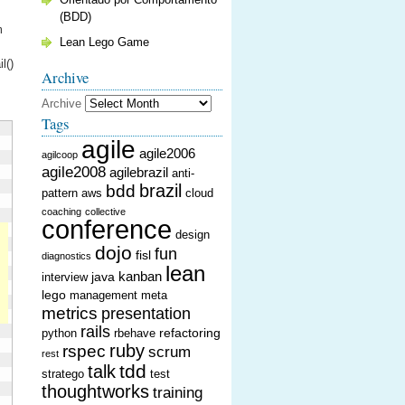
(BDD)
m
Lean Lego Game
l()
Archive
Archive
Tags
agile
agile2006
agilcoop
agile2008
agilebrazil
anti-
brazil
bdd
pattern
aws
cloud
coaching
collective
conference
design
dojo
fun
fisl
diagnostics
lean
kanban
java
interview
lego
management
meta
metrics
presentation
rails
refactoring
python
rbehave
ruby
rspec
scrum
rest
tdd
talk
stratego
test
thoughtworks
training