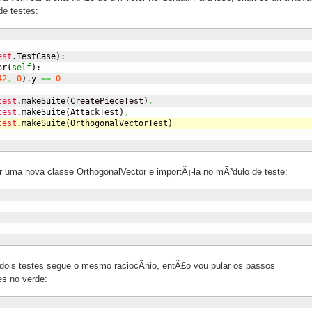
de testes:
est
.
TestCase
)
:

or
(
self
)
:

42
,
0
)
.
y
==
0
test
.
makeSuite
(
CreatePieceTest
)
,
test
.
makeSuite
(
AttackTest
)
,
test
.
makeSuite
(
OrthogonalVectorTest
)
ar uma nova classe OrthogonalVector e importÃ¡-la no mÃ³dulo de teste:
ois testes segue o mesmo raciocÃ­nio, entÃ£o vou pular os passos
es no verde: