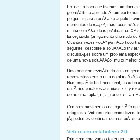
Foi nessa hora que tivemos um daquel
geomÃ©trico aplicado Ã um ponto num p
perguntar para a peÃ§a se aquele movi
momentos de
insight
, mas todos nÃ³s s
minha opiniÃ£o, duas prÃ¡ticas de XP 
Energizado
(antigamente chamado de R
Quantas vezes vocÃª jÃ¡ nÃ£o ficou t
seguinte, descobre a soluÃ§Ã£o trivial
discussÃµes sobre um problema especÃ­
de uma nova soluÃ§Ã£o, muito melhor d
Uma pequena revisÃ£o da aula de geome
representado como uma combinaÃ§Ã£o 
Num espaÃ§o bi-dimensional, essa bas
unitÃ¡rios paralelos aos eixos
x
e
y
resp
como uma tupla (a
, a
) onde
a
= a
i
+ 
1
2
1
Como os movimentos no jogo sÃ£o apena
ortogonais. Vetores ortogonais devem t
jÃ¡ podemos continuar com os prÃ³ximo
Vetores num tabuleiro 2D
Primeiramente vamos fazer um teste par