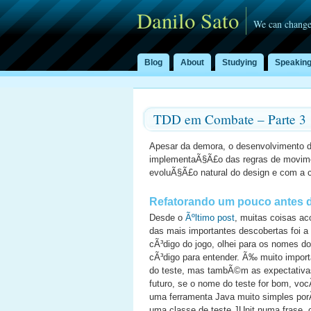
Danilo Sato
We can change
Blog
About
Studying
Speakin
TDD em Combate – Parte 3
Apesar da demora, o desenvolvimento d
implementaÃ§Ã£o das regras de movim
evoluÃ§Ã£o natural do design e com a 
Refatorando um pouco antes d
Desde o
Ãºltimo post
, muitas coisas ac
das mais importantes descobertas foi 
cÃ³digo do jogo, olhei para os nomes d
cÃ³digo para entender. Ã‰ muito impor
do teste, mas tambÃ©m as expectativas
futuro, se o nome do teste for bom, voc
uma ferramenta Java muito simples po
uma classe de teste JUnit numa frase, 