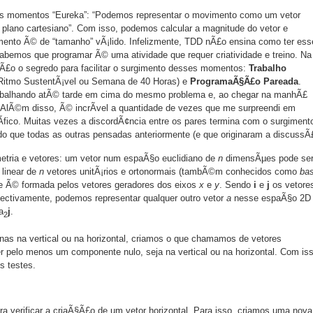
es momentos “Eureka”: “Podemos representar o movimento como um vetor
lano cartesiano”. Com isso, podemos calcular a magnitude do vetor e
mento Ã© de “tamanho” vÃ¡lido. Infelizmente, TDD nÃ£o ensina como ter ess
abemos que programar Ã© uma atividade que requer criatividade e treino. Na
sÃ£o o segredo para facilitar o surgimento desses momentos:
Trabalho
itmo SustentÃ¡vel ou Semana de 40 Horas) e
ProgramaÃ§Ã£o Pareada
.
rabalhando atÃ© tarde em cima do mesmo problema e, ao chegar na manhÃ£
? AlÃ©m disso, Ã© incrÃ­vel a quantidade de vezes que me surpreendi em
fico. Muitas vezes a discordÃ¢ncia entre os pares termina com o surgiment
o que todas as outras pensadas anteriormente (e que originaram a discussÃ
tria e vetores: um vetor num espaÃ§o euclidiano de
n
dimensÃµes pode se
linear de
n
vetores unitÃ¡rios e ortonormais (tambÃ©m conhecidos como
ba
e Ã© formada pelos vetores geradores dos eixos
x
e
y
. Sendo
i
e
j
os vetore
ectivamente, podemos representar qualquer outro vetor
a
nesse espaÃ§o 2D
a
j
.
2
s na vertical ou na horizontal, criamos o que chamamos de vetores
er pelo menos um componente nulo, seja na vertical ou na horizontal. Com is
s testes.
a verificar a criaÃ§Ã£o de um vetor horizontal. Para isso, criamos uma nova