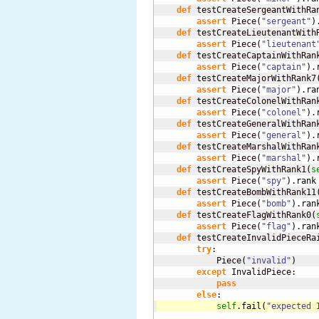
def
 testCreateSergeantWithRa
assert
 Piece
(
"sergeant"
)
def
 testCreateLieutenantWith
assert
 Piece
(
"lieutenant
def
 testCreateCaptainWithRan
assert
 Piece
(
"captain"
)
.
def
 testCreateMajorWithRank7
assert
 Piece
(
"major"
)
.
ra
def
 testCreateColonelWithRan
assert
 Piece
(
"colonel"
)
.
def
 testCreateGeneralWithRan
assert
 Piece
(
"general"
)
.
def
 testCreateMarshalWithRan
assert
 Piece
(
"marshal"
)
.
def
 testCreateSpyWithRank1
(
s
assert
 Piece
(
"spy"
)
.
rank
def
 testCreateBombWithRank11
assert
 Piece
(
"bomb"
)
.
ran
def
 testCreateFlagWithRank0
(
assert
 Piece
(
"flag"
)
.
ran
def
 testCreateInvalidPieceRa
try
:

            Piece
(
"invalid"
)
except
 InvalidPiece:

pass
else
self
.
fail
(
"expected 