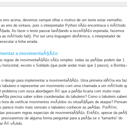
o erro acima, devemos sempre olhar o motivo de um teste estar vermelho.
 ao erro de sintaxe, pois o interpretador Python nÃ£o encontrava o mÃ©todo
nÃ§ada. Ao fazer o teste passar lanÃ§ando a exceÃ§Ã£o esperada, fazemos
ao mÃ©todo fail(). Por ser uma linguagem dinÃ¢mica, o interpretador de
xecutar a linha errada.
lementar a movimentaÃ§Ã£o
as regras de movimentaÃ§Ã£o sÃ£o simples: todas as peÃ§as podem dar 1
u horizontal, exceto o Soldado (que pode andar mais que 1 passo), a Bomba 
o design para implementar a movimentaÃ§Ã£o. Uma primeira idÃ©ia era faz
no tabuleiro e representar um movimento com uma chamada a um mÃ©todo q
 O problema com essa abordagem Ã© que a peÃ§a ficaria com muito mais
peÃ§a precisa saber sobre coordenadas do tabuleiro? Como o tabuleiro saberi
 hora de verificar movimentos invÃ¡lidos ou situaÃ§Ãµes de ataque? Pensa
os parece muito mais sensato o tabuleiro conhecer as peÃ§as. PorÃ©m,
Ã§as possuem regras especiais de movimentaÃ§Ã£o. EntÃ£o, apesar da peÃ
, precisaremos de alguma forma perguntar para a peÃ§a se o “tamanho” do
ar Ã© vÃ¡lido.