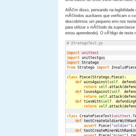
AlÃ©m disso, pensando na legibilidade 
mÃ©todos auxiliares que verificam o c
descobrimos um pequeno erro nos testes
para utilizar o mÃ©todo da superclasse
estou aprendendo). O cÃ³digo de teste r
# StrategoTest.py
import
unittest
import
import
from
 Stratego 
import
 InvalidPiec
class
 Piece
(
Stratego.
Piece
)
:
def
 winsAgainst
(
self
,
 defend
return
self
.
attack
(
defen
def
 losesAgainst
(
self
,
 defen
return
self
.
attack
(
defen
def
 tiesWith
(
self
,
 defending
return
self
.
attack
(
defen
class
 CreatePieceTest
(
unittest
.
T
def
 testCreateSoldierWithRan
assert
 Piece
(
"soldier"
)
.
def
 testCreateMinerWithRank3
assert
 Piece
(
"miner"
)
.
ra