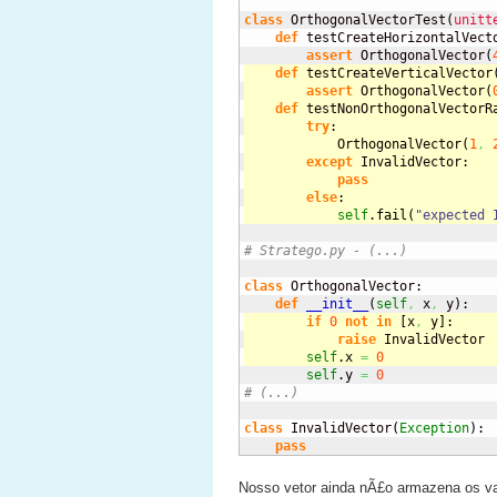
class
 OrthogonalVectorTest
(
unitt
def
 testCreateHorizontalVect
assert
 OrthogonalVector
(
def
 testCreateVerticalVector
assert
 OrthogonalVector
(
def
 testNonOrthogonalVectorR
try
:
            OrthogonalVector
(
1
,
except
 InvalidVector:
pass
else
:
self
.
fail
(
"expected 
# Stratego.py - (...)
class
 OrthogonalVector:

def
__init__
(
self
,
 x
,
 y
)
if
0
not
in
[
x
,
 y
]
:
raise
 InvalidVector
self
.
x
=
0
self
.
y
=
0
# (...)
class
 InvalidVector
(
Exception
)
:

pass
Nosso vetor ainda nÃ£o armazena os v