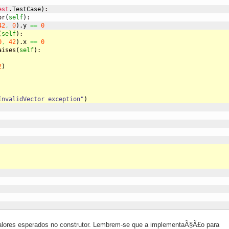
est
.
TestCase
)
:

or
(
self
)
:

42
,
0
)
.
y
==
0
(
self
)
:
0
,
42
)
.
x
==
0
aises
(
self
)
:
2
)
InvalidVector exception"
)
alores esperados no construtor. Lembrem-se que a implementaÃ§Ã£o para