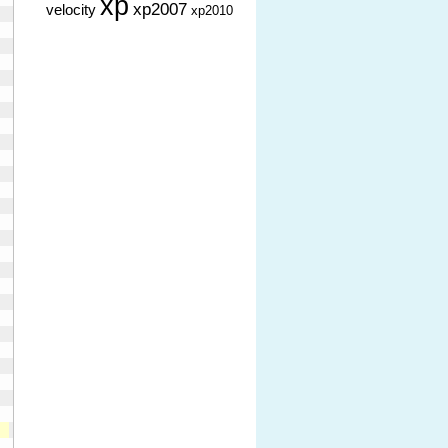
xp
xp2007
velocity
xp2010