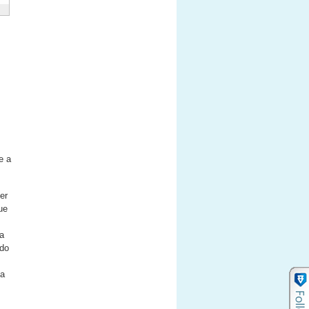
e a
er
ue
a
ndo
§a