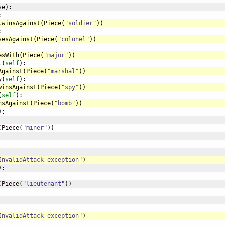
se
)
:

.
winsAgainst
(
Piece
(
"soldier"
)
)
sesAgainst
(
Piece
(
"colonel"
)
)
esWith
(
Piece
(
"major"
)
)
l
(
self
)
Against
(
Piece
(
"marshal"
)
)
y
(
self
)
winsAgainst
(
Piece
(
"spy"
)
)
(
self
)
nsAgainst
(
Piece
(
"bomb"
)
)
)
:

(
Piece
(
"miner"
)
)
InvalidAttack exception"
)
)
:

(
Piece
(
"lieutenant"
)
)
InvalidAttack exception"
)