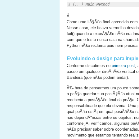
# (...) Main Method
Â
Como uma liÃ§Ã£o final aprendida com 
Nesse caso, ele ficava vermelho devido
fail() quando a exceÃ§Ã£o nÃ£o era la
com que o teste nunca caia na chamada 
Python nÃ£o reclama pois nem precisa e
Evoluindo o design para imp
Conforme discutimos no
primeiro post
, 
passo em qualquer direÃ§Ã£o vertical o
Bandeira (que nÃ£o podem andar).
Ã‰ hora de pensarmos um pouco sobre 
a peÃ§a guardar sua posiÃ§Ã£o atual 
receberia a posiÃ§Ã£o final da peÃ§a.
responsabilidade que ela deveria. Uma 
qual peÃ§a estÃ¡ em qual posiÃ§Ã£o na
nas dependÃªncias entre os objetos, n
conforme jÃ¡ verificamos, algumas pe
nÃ£o precisar saber sobre coordenadas
movimento que estamos tentando realiz