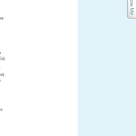
es
o
£o).
r
se
).
s
so