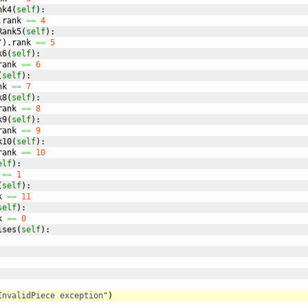
nk4
(
self
)
:

.
rank
==
4
Rank5
(
self
)
:

"
)
.
rank
==
5
k6
(
self
)
:

rank
==
6
(
self
)
:

nk
==
7
k8
(
self
)
:

rank
==
8
k9
(
self
)
:

rank
==
9
k10
(
self
)
:

rank
==
10
elf
)
:

==
1
(
self
)
:

k
==
11
self
)
:

k
==
0
ises
(
self
)
:

InvalidPiece exception"
)