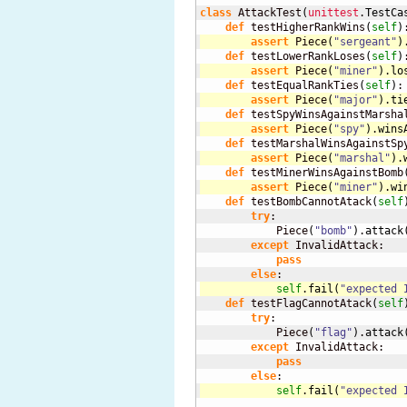
class
 AttackTest
(
unittest
.
TestCa
def
 testHigherRankWins
(
self
)
assert
 Piece
(
"sergeant"
)
def
 testLowerRankLoses
(
self
)
assert
 Piece
(
"miner"
)
.
lo
def
 testEqualRankTies
(
self
)
assert
 Piece
(
"major"
)
.
ti
def
 testSpyWinsAgainstMarsha
assert
 Piece
(
"spy"
)
.
wins
def
 testMarshalWinsAgainstSp
assert
 Piece
(
"marshal"
)
.
def
 testMinerWinsAgainstBomb
assert
 Piece
(
"miner"
)
.
wi
def
 testBombCannotAtack
(
self
try
:

            Piece
(
"bomb"
)
.
attack
except
 InvalidAttack:

pass
else
self
.
fail
(
"expected 
def
 testFlagCannotAtack
(
self
try
:

            Piece
(
"flag"
)
.
attack
except
 InvalidAttack:

pass
else
self
.
fail
(
"expected 