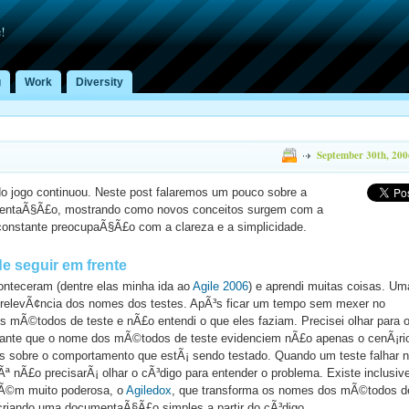
!
g
Work
Diversity
September 30th, 200
o jogo continuou. Neste post falaremos um pouco sobre a
entaÃ§Ã£o, mostrando como novos conceitos surgem com a
constante preocupaÃ§Ã£o com a clareza e a simplicidade.
e seguir em frente
onteceram (dentre elas minha ida ao
Agile 2006
) e aprendi muitas coisas. Um
a relevÃ¢ncia dos nomes dos testes. ApÃ³s ficar um tempo sem mexer no
os mÃ©todos de teste e nÃ£o entendi o que eles faziam. Precisei olhar para 
tante que o nome dos mÃ©todos de teste evidenciem nÃ£o apenas o cenÃ¡ri
 sobre o comportamento que estÃ¡ sendo testado. Quando um teste falhar 
Ãª nÃ£o precisarÃ¡ olhar o cÃ³digo para entender o problema. Existe inclusiv
rÃ©m muito poderosa, o
Agiledox
, que transforma os nomes dos mÃ©todos d
criando uma documentaÃ§Ã£o simples a partir do cÃ³digo.