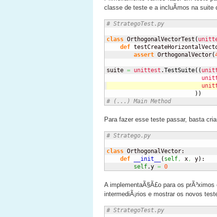
classe de teste e a incluÃ­mos na suite 
# StrategoTest.py
class
 OrthogonalVectorTest
(
unitt
def
 testCreateHorizontalVect
assert
 OrthogonalVector
(
suite 
=
unittest
.
TestSuite
(
(
unit
unit
unit
)
)
# (...) Main Method
Para fazer esse teste passar, basta cri
# Stratego.py
class
 OrthogonalVector:

def
__init__
(
self
,
 x
,
 y
)
:

self
.
y
=
0
A implementaÃ§Ã£o para os prÃ³ximos d
intermediÃ¡rios e mostrar os novos test
# StrategoTest.py