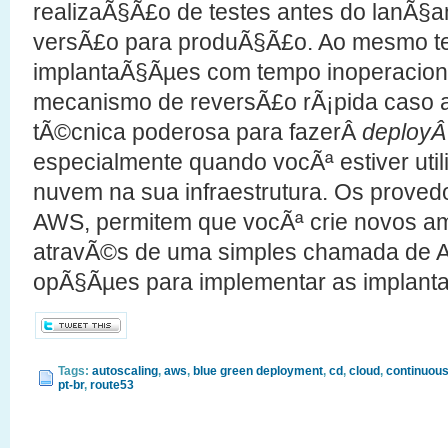
realizaÃ§Ã£o de testes antes do lanÃ§
versÃ£o para produÃ§Ã£o. Ao mesmo te
implantaÃ§Ãµes com tempo inoperacion
mecanismo de reversÃ£o rÃ¡pida caso 
tÃ©cnica poderosa para fazerÂ
deploy
especialmente quando vocÃª estiver ut
nuvem na sua infraestrutura. Os proved
AWS, permitem que vocÃª crie novos am
atravÃ©s de uma simples chamada de A
opÃ§Ãµes para implementar as implant
Tags:
autoscaling
,
aws
,
blue green deployment
,
cd
,
cloud
,
continuous
pt-br
,
route53