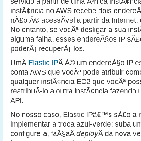
servido a partir de uma Ãºnica instÃ¢nc
instÃ¢ncia no AWS recebe dois endereÃ
nÃ£o Ã© acessÃ­vel a partir da Internet,
No entanto, se vocÃª desligar a sua ins
alguma falha, esses endereÃ§os IP sÃ£
poderÃ¡ recuperÃ¡-los.
UmÂ
Elastic IP
Â Ã© um endereÃ§o IP es
conta AWS que vocÃª pode atribuir como
qualquer instÃ¢ncia EC2 que vocÃª po
reatribuÃ­-lo a outra instÃ¢ncia fazend
API.
No nosso caso, Elastic IPâ€™s sÃ£o a 
implementar a troca azul-verde: suba u
configure-a, faÃ§aÂ
deploy
Â da nova ve