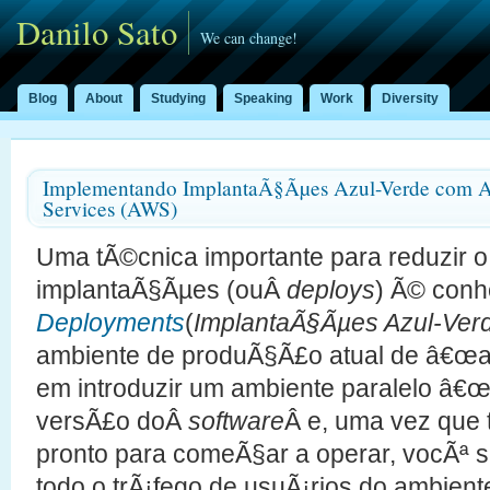
Danilo Sato
We can change!
Blog
About
Studying
Speaking
Work
Diversity
Implementando ImplantaÃ§Ãµes Azul-Verde com
Services (AWS)
Uma tÃ©cnica importante para reduzir o
implantaÃ§Ãµes (ouÂ
deploys
) Ã© con
Deployments
(
ImplantaÃ§Ãµes Azul-Ver
ambiente de produÃ§Ã£o atual de â€œaz
em introduzir um ambiente paralelo â€
versÃ£o doÂ
software
Â e, uma vez que 
pronto para comeÃ§ar a operar, vocÃª 
todo o trÃ¡fego de usuÃ¡rios do ambient