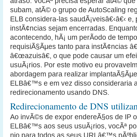
atraso. VocÃª precisa esperar atÃ© que
subam, atÃ© o grupo de AutoScaling reg
ELB considera-las saudÃ¡veisâ€‹â€‹ e, p
instÃ¢ncias sejam encerradas. Enquanto
acontecendo, hÃ¡ um perÃ­odo de temp
requisiÃ§Ãµes tanto para instÃ¢ncias â
â€œazuisâ€, o que pode causar um efei
usuÃ¡rios. Por este motivo eu provavel
abordagem para realizar implantaÃ§Ãµe
ELBâ€™s e em vez disso consideraria 
redirecionamento usando DNS.
Redirecionamento de DNS utiliza
Ao invÃ©s de expor endereÃ§os de IP 
ELBâ€™s aos seus usuÃ¡rios, vocÃª p
nio para todos as seus URLâ€™s pÃºbli