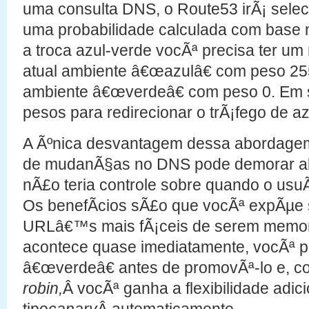
uma consulta DNS, o Route53 irÃ¡ sele
uma probabilidade calculada com base n
a troca azul-verde vocÃª precisa ter um 
atual ambiente â€œazulâ€ com peso 255
ambiente â€œverdeâ€ com peso 0. Em s
pesos para redirecionar o trÃ¡fego de az
A Ãºnica desvantagem dessa abordag
de mudanÃ§as no DNS pode demorar al
nÃ£o teria controle sobre quando o usuÃ¡
Os benefÃ­cios sÃ£o que vocÃª expÃµe 
URLâ€™s mais fÃ¡ceis de serem memo
acontece quase imediatamente, vocÃª p
â€œverdeâ€ antes de promovÃª-lo e, 
robin,
Â vocÃª ganha a flexibilidade adic
tipo
canary
Â automaticamente.