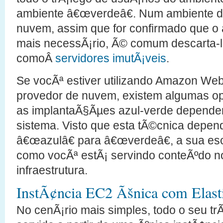
ambiente â€œverdeâ€. Num ambiente
nuvem, assim que for confirmado que o
mais necessÃ¡rio, Ã© comum descarta-l
comoÂ
servidores imutÃ¡veis
.
Se vocÃª estiver utilizando Amazon We
provedor de nuvem, existem algumas o
as implantaÃ§Ãµes azul-verde dependen
sistema. Visto que esta tÃ©cnica depen
â€œazulâ€ para â€œverdeâ€, a sua es
como vocÃª estÃ¡ servindo conteÃºdo 
infraestrutura.
InstÃ¢ncia EC2 Ãšnica com Elast
No cenÃ¡rio mais simples, todo o seu tr