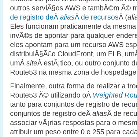
outros serviÃ§os AWS e tambÃ©m Ã© m
de registro deÂ
alias
Â de recursos
Â (
ali
Eles funcionam praticamente da mesma
invÃ©s de apontar para qualquer endere
eles apontam para um recurso AWS espe
distribuiÃ§Ã£o CloudFront, um ELB, u
umÂ
site
Â estÃ¡tico, ou outro conjunto d
Route53 na mesma zona de hospedage
Finalmente, outra forma de realizar a tr
Route53 Ã© utilizando oÂ
Weighted Ro
tanto para conjuntos de registro de rec
conjuntos de registro deÂ
alias
Â de recu
associar vÃ¡rias respostas para o mes
atribuir um peso entre 0 e 255 para cada