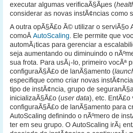
executar algumas verificaÃ§Ãµes (
healt
considerar as novas instÃ¢ncias como 
A outra opÃ§Ã£o Ã© utilizar o serviÃ§
comoÂ
AutoScaling
. Ele permite que vo
automÃ¡ticas para gerenciar a escalabili
seja aumentando ou diminuindo o nÃºm
sua frota. Para usÃ¡-lo, primeiro vocÃª p
configuraÃ§Ã£o de lanÃ§amento (
launc
especifique como criar novas instÃ¢ncias
tipo de instÃ¢ncia, grupo de seguranÃ§
inicializaÃ§Ã£o (
user data
), etc. EntÃ£
configuraÃ§Ã£o de lanÃ§amento para cr
AutoScaling definindo o nÃºmero de ins
ter em seu grupo. O AutoScaling irÃ¡ en