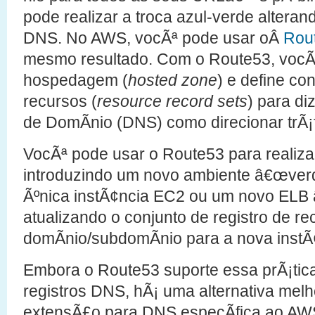
pode realizar a troca azul-verde altera
DNS. No AWS, vocÃª pode usar oÂ
Rou
mesmo resultado. Com o Route53, vocÃ
hospedagem (
hosted zone
) e define co
recursos (
resource record sets
) para d
de DomÃ­nio (DNS) como direcionar trÃ¡
VocÃª pode usar o Route53 para realizar
introduzindo um novo ambiente â€œverd
Ãºnica instÃ¢ncia EC2 ou um novo ELB 
atualizando o conjunto de registro de r
domÃ­nio/subdomÃ­nio para a nova instÃ
Embora o Route53 suporte essa prÃ¡tic
registros DNS, hÃ¡ uma alternativa mel
extensÃ£o para DNS especÃ­fica ao AWS