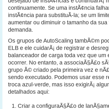
desejado de instÃ¢ncias e continuarÃ¡ 
continuamente. Se uma instÃ¢ncia falhar
instÃ¢ncia para substituÃ­-la; se um limit
aumentar ou diminuir o tamanho da sua 
demanda.
Os grupos de AutoScaling tambÃ©m po
ELB e ele cuidarÃ¡ de registrar e desreg
balanceador de carga toda vez que um e
ocorrer. No entanto, a associaÃ§Ã£o sÃ³
grupo Ã© criado pela primeira vez e nÃ£
sendo executado. Podemos usar esse r
troca azul-verde, mas isso exigirÃ¡ algu
detalhados aqui:
Criar a configuraÃ§Ã£o de lanÃ§am