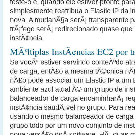
teste-o e, quando ele estiver pronto pa
simplesmente reatribua o Elastic IP da i
nova. A mudanÃ§a serÃ¡ transparente pa
trÃ¡fego serÃ¡ redirecionado quase que
instÃ¢ncia.
MÃºltiplas InstÃ¢ncias EC2 por 
Se vocÃª estiver servindo conteÃºdo a
de carga, entÃ£o a mesma tÃ©cnica nÃ£
nÃ£o pode associar um Elastic IP a um 
ambiente azul atual Ã© um grupo de ins
balanceador de carga encaminharÃ¡ req
instÃ¢ncia saudÃ¡vel no grupo. Para real
usando o mesmo balanceador de carga vo
grupo todo por um novo conjunto de in
nova versÃ£o doÂ
software
. HÃ¡ duas m