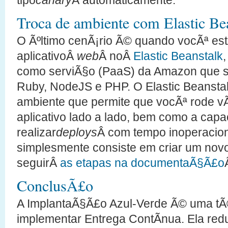
Troca de ambiente com Elastic Be
O Ãºltimo cenÃ¡rio Ã© quando vocÃª es
aplicativoÂ
web
Â noÂ
Elastic Beanstalk
,
como serviÃ§o (PaaS) da Amazon que su
Ruby, NodeJS e PHP. O Elastic Beansta
ambiente que permite que vocÃª rode v
aplicativo lado a lado, bem como a cap
realizar
deploys
Â com tempo inoperaciona
simplesmente consiste em criar um nov
seguirÂ
as etapas na documentaÃ§Ã£o
ConclusÃ£o
A ImplantaÃ§Ã£o Azul-Verde Ã© uma tÃ
implementar Entrega ContÃ­nua. Ela redu