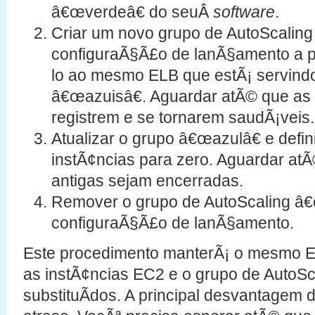
â€œverdeâ€ do seuÂ
software
.
Criar um novo grupo de AutoScalin
configuraÃ§Ã£o de lanÃ§amento a pa
lo ao mesmo ELB que estÃ¡ servindo
â€œazuisâ€. Aguardar atÃ© que as 
registrem e se tornarem saudÃ¡veis.
Atualizar o grupo â€œazulâ€ e defi
instÃ¢ncias para zero. Aguardar atÃ
antigas sejam encerradas.
Remover o grupo de AutoScaling â€
configuraÃ§Ã£o de lanÃ§amento.
Este procedimento manterÃ¡ o mesmo E
as instÃ¢ncias EC2 e o grupo de AutoSc
substituÃ­dos. A principal desvantage