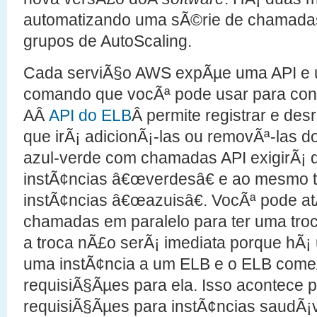
automatizando uma sÃ©rie de chamadas 
grupos de AutoScaling.
Cada serviÃ§o AWS expÃµe uma API e um
comando que vocÃª pode usar para contro
AÂ
API do ELB
Â permite registrar e des
que irÃ¡ adicionÃ¡-las ou removÃª-las do
azul-verde com chamadas API exigirÃ¡ q
instÃ¢ncias â€œverdesâ€ e ao mesmo t
instÃ¢ncias â€œazuisâ€. VocÃª pode a
chamadas em paralelo para ter uma troc
a troca nÃ£o serÃ¡ imediata porque hÃ¡ 
uma instÃ¢ncia a um ELB e o ELB come
requisiÃ§Ãµes para ela. Isso acontece 
requisiÃ§Ãµes para instÃ¢ncias saudÃ¡v