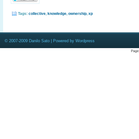
Tags:
collective
,
knowledge
,
ownership
,
xp
© 2007-2009 Danilo Sato | Powered by Wordpress
Page