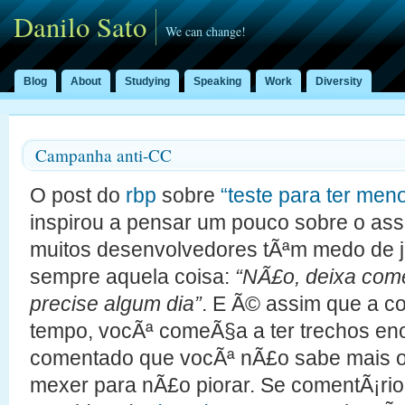
Danilo Sato
We can change!
Blog
About
Studying
Speaking
Work
Diversity
Campanha anti-CC
O post do
rbp
sobre
“teste para ter meno
inspirou a pensar um pouco sobre o ass
muitos desenvolvedores tÃªm medo de j
sempre aquela coisa:
“NÃ£o, deixa com
precise algum dia”
. E Ã© assim que a 
tempo, vocÃª comeÃ§a a ter trechos en
comentado que vocÃª nÃ£o sabe mais o 
mexer para nÃ£o piorar. Se comentÃ¡ri