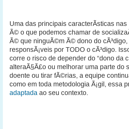
Uma das principais caracterÃ­sticas nas
Ã© o que podemos chamar de socializa
Ã© que ninguÃ©m Ã© dono do cÃ³digo
responsÃ¡veis por TODO o cÃ³digo. Iss
corre o risco de depender do “dono da 
alteraÃ§Ã£o ou melhorar uma parte do si
doente ou tirar fÃ©rias, a equipe conti
como em toda metodologia Ã¡gil, essa pr
adaptada
ao seu contexto.