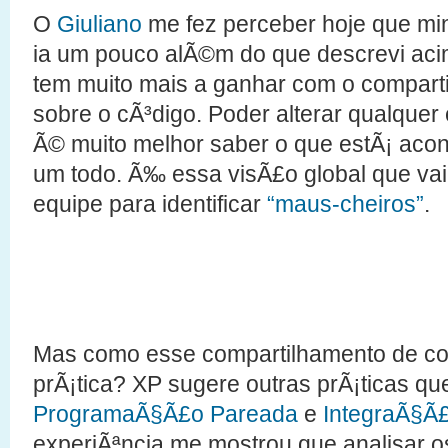
O
Giuliano
me fez perceber hoje que min
ia um pouco alÃ©m do que descrevi acim
tem muito mais a ganhar com o compart
sobre o cÃ³digo. Poder alterar qualquer
Ã© muito melhor saber o que estÃ¡ aco
um todo. Ã‰ essa visÃ£o global que vai 
equipe para identificar
“maus-cheiros”
.
Mas como esse compartilhamento de c
prÃ¡tica? XP sugere outras prÃ¡ticas q
ProgramaÃ§Ã£o Pareada
e
IntegraÃ§Ã£
experiÃªncia me mostrou que analisar 