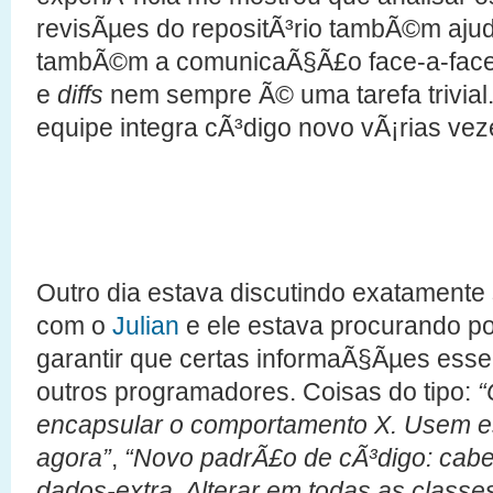
revisÃµes do repositÃ³rio tambÃ©m aju
tambÃ©m a comunicaÃ§Ã£o face-a-face.
e
diffs
nem sempre Ã© uma tarefa trivial
equipe integra cÃ³digo novo vÃ¡rias vez
Outro dia estava discutindo exatament
com o
Julian
e ele estava procurando po
garantir que certas informaÃ§Ãµes essen
outros programadores. Coisas do tipo:
“
encapsular o comportamento X. Usem es
agora”
,
“Novo padrÃ£o de cÃ³digo: cabeÃ
dados-extra. Alterar em todas as classe