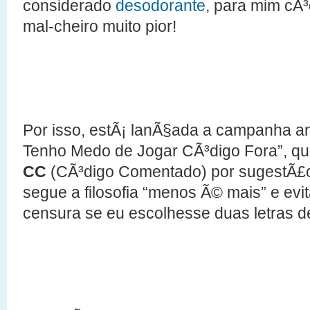
considerado
desodorante
, para mim cÃ
mal-cheiro muito pior!
Por isso, estÃ¡ lanÃ§ada a campanha 
Tenho Medo de Jogar CÃ³digo Fora”, q
CC
(CÃ³digo Comentado) por sugestÃ£
segue a filosofia “menos Ã© mais” e evi
censura se eu escolhesse duas letras de