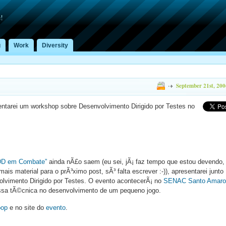
!
g
Work
Diversity
September 21st, 200
tarei um workshop sobre Desenvolvimento Dirigido por Testes no
DD em Combate”
ainda nÃ£o saem (eu sei, jÃ¡ faz tempo que estou devendo,
is material para o prÃ³ximo post, sÃ³ falta escrever :-)), apresentarei junto
vimento Dirigido por Testes. O evento acontecerÃ¡ no
SENAC Santo Amaro
sa tÃ©cnica no desenvolvimento de um pequeno jogo.
oop
e no site do
evento
.