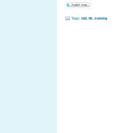
Tags:
tdd
,
tlk
,
training