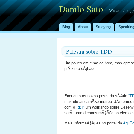
Danilo Sato
We can change
Blog
About
Studying
Speakin
Palestra sobre TDD
Um pouco em cima da hora, mas apresen
prÃ³ximo sÃ¡bado.
Enquanto os novos posts da sÃ©rie
“T
mas ele ainda nÃ£o morreu. JÃ¡ temos ma
com o
RBP
um workshop sobre Desenvol
serÃ¡ uma demonstraÃ§Ã£o ao vivo des
Mais informaÃ§Ãµes no portal da
AgilC