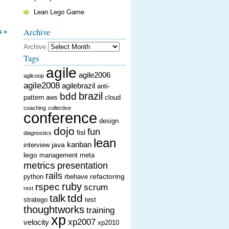
Lean Lego Game
Archive
 »
Archive
Tags
agile
agile2006
agilcoop
agile2008
agilebrazil
anti-
brazil
bdd
pattern
aws
cloud
coaching
collective
conference
design
dojo
fun
fisl
diagnostics
lean
kanban
java
interview
lego
management
meta
metrics
presentation
rails
refactoring
python
rbehave
ruby
rspec
scrum
rest
tdd
talk
stratego
test
thoughtworks
training
xp
xp2007
velocity
xp2010