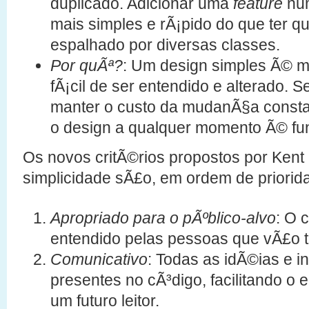
duplicado. Adicionar uma
feature
num
mais simples e rÃ¡pido do que ter 
espalhado por diversas classes.
Por quÃª?
: Um design simples Ã© m
fÃ¡cil de ser entendido e alterado. 
manter o custo da mudanÃ§a constant
o design a qualquer momento Ã© fu
Os novos critÃ©rios propostos por Kent 
simplicidade sÃ£o, em ordem de priorid
Apropriado para o pÃºblico-alvo
: O 
entendido pelas pessoas que vÃ£o t
Comunicativo
: Todas as idÃ©ias e 
presentes no cÃ³digo, facilitando o 
um futuro leitor.