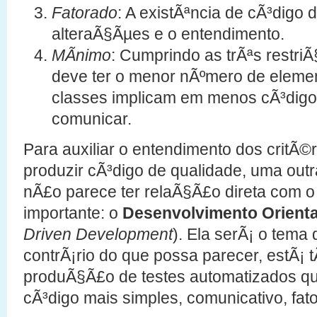
Fatorado
: A existÃªncia de cÃ³digo d
alteraÃ§Ãµes e o entendimento.
MÃ­nimo
: Cumprindo as trÃªs restr
deve ter o menor nÃºmero de eleme
classes implicam em menos cÃ³digo 
comunicar.
Para auxiliar o entendimento dos critÃ©r
produzir cÃ³digo de qualidade, uma outra
nÃ£o parece ter relaÃ§Ã£o direta com o
importante: o
Desenvolvimento Orienta
Driven Development
). Ela serÃ¡ o tema
contrÃ¡rio do que possa parecer, estÃ¡ 
produÃ§Ã£o de testes automatizados q
cÃ³digo mais simples, comunicativo, fat