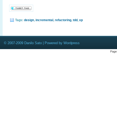
Tags:
design
,
incremental
,
refactoring
,
tdd
,
xp
© 2007-2009 Danilo Sato | Powered by Wordpress
Page