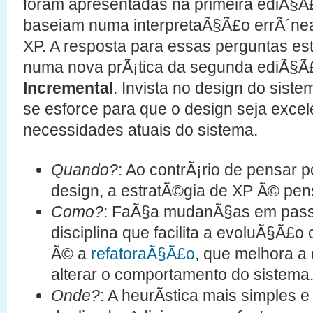
foram apresentadas na primeira ediÃ§Ã
baseiam numa interpretaÃ§Ã£o errÃ´nea 
XP. A resposta para essas perguntas es
numa nova prÃ¡tica da segunda ediÃ§Ã£
Incremental
. Invista no design do sist
se esforce para que o design seja excel
necessidades atuais do sistema.
Quando?
: Ao contrÃ¡rio de pensar
design, a estratÃ©gia de XP Ã© pe
Como?
: FaÃ§a mudanÃ§as em pass
disciplina que facilita a evoluÃ§Ã£
Ã© a
refatoraÃ§Ã£o
, que melhora a
alterar o comportamento do sistema
Onde?
: A heurÃ­stica mais simples e