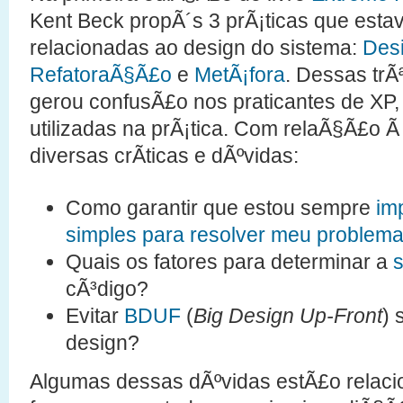
Kent Beck propÃ´s 3 prÃ¡ticas que esta
relacionadas ao design do sistema:
Des
RefatoraÃ§Ã£o
e
MetÃ¡fora
. Dessas trÃ
gerou confusÃ£o nos praticantes de X
utilizadas na prÃ¡tica. Com relaÃ§Ã£o Ã 
diversas crÃ­ticas e dÃºvidas:
Como garantir que estou sempre
im
simples para resolver meu problem
Quais os fatores para determinar a
s
cÃ³digo?
Evitar
BDUF
(
Big Design Up-Front
) 
design?
Algumas dessas dÃºvidas estÃ£o relac