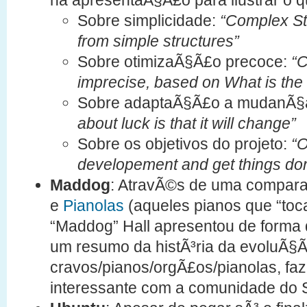
na apresentaÃ§Ã£o para ilustrar o q
Sobre simplicidade:
“Complex St
from simple structures”
Sobre otimizaÃ§Ã£o precoce:
“C
imprecise, based on What is the
Sobre adaptaÃ§Ã£o a mudanÃ§
about luck is that it will change”
Sobre os objetivos do projeto:
“O
developement and get things do
Maddog
: AtravÃ©s de uma compara
e
Pianolas
(aqueles pianos que “toc
“Maddog” Hall apresentou de forma 
um resumo da histÃ³ria da evoluÃ§
cravos/pianos/orgÃ£os/pianolas, f
interessante com a comunidade do S