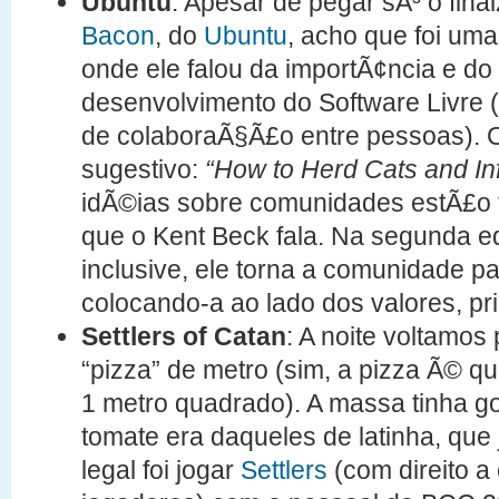
Ubuntu
: Apesar de pegar sÃ³ o fina
Bacon
, do
Ubuntu
, acho que foi uma
onde ele falou da importÃ¢ncia e d
desenvolvimento do Software Livre 
de colaboraÃ§Ã£o entre pessoas). O 
sugestivo:
“How to Herd Cats and In
idÃ©ias sobre comunidades estÃ£o 
que o Kent Beck fala. Na segunda ed
inclusive, ele torna a comunidade p
colocando-a ao lado dos valores, pri
Settlers of Catan
: A noite voltamos
“pizza” de metro (sim, a pizza Ã© q
1 metro quadrado). A massa tinha g
tomate era daqueles de latinha, que
legal foi jogar
Settlers
(com direito a