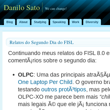
Danilo Sato
We can change!
Blog
About
Studying
Speaking
Work
Diversity
Relatos do Segundo Dia do FISL
Continuando meus relatos do FISL 8.0
comentÃ¡rios sobre o segundo dia:
OLPC
: Uma das principais atraÃ§Ãµ
One Laptop Per Child
. O governo br
testando
outros protÃ³tipos
, mas pel
OLPC-XO me parece bem mais
“chi
mais legais Ã© que ele jÃ¡ funcion