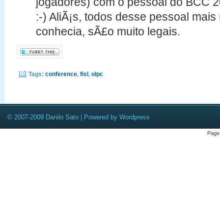
jogadores) com o pessoal do BCC 20
:-) AliÃ¡s, todos desse pessoal mai
conhecia, sÃ£o muito legais.
Tags:
conference
,
fisl
,
olpc
© 2007-2009 Danilo Sato | Powered by Wordpress
Page