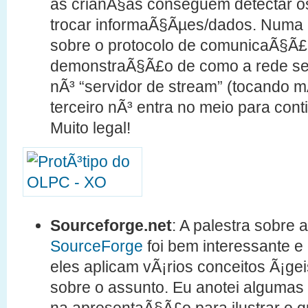
as crianÃ§as conseguem detectar o
trocar informaÃ§Ãµes/dados. Numa d
sobre o protocolo de comunicaÃ§Ã£
demonstraÃ§Ã£o de como a rede s
nÃ³ “servidor de stream” (tocando m
terceiro nÃ³ entra no meio para cont
Muito legal!
Sourceforge.net
: A palestra sobre a
SourceForge
foi bem interessante e
eles aplicam vÃ¡rios conceitos Ã¡g
sobre o assunto. Eu anotei algumas