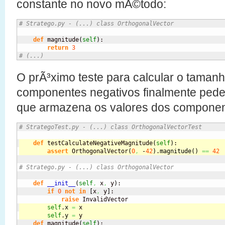
constante no novo mÃ©todo:
# Stratego.py - (...) class OrthogonalVector
def
 magnitude
(
self
)
:

return
3
# (...)
O prÃ³ximo teste para calcular o taman
componentes negativos finalmente ped
que armazena os valores dos component
# StrategoTest.py - (...) class OrthogonalVectorTest
def
 testCalculateNegativeMagnitude
(
self
)
:
assert
 OrthogonalVector
(
0
,
 -
42
)
.
magnitude
(
)
==
42
# Stratego.py - (...) class OrthogonalVector
def
__init__
(
self
,
 x
,
 y
)
:

if
0
not
in
[
x
,
 y
]
:

raise
self
.
x
=
 x
self
.
y
=
 y
def
 magnitude
(
self
)