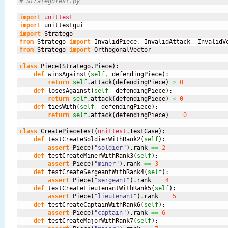
# StrategoTest.py
import
unittest
import
import
from
 Stratego 
import
 InvalidPiece
,
 InvalidAttack
,
 InvalidV
from
 Stratego 
import
 OrthogonalVector

class
 Piece
(
Stratego.
Piece
)
:

def
 winsAgainst
(
self
,
 defendingPiece
)
:

return
self
.
attack
(
defendingPiece
)
>
0
def
 losesAgainst
(
self
,
 defendingPiece
)
:

return
self
.
attack
(
defendingPiece
)
<
0
def
 tiesWith
(
self
,
 defendingPiece
)
:

return
self
.
attack
(
defendingPiece
)
==
0
class
 CreatePieceTest
(
unittest
.
TestCase
)
:

def
 testCreateSoldierWithRank2
(
self
)
:

assert
 Piece
(
"soldier"
)
.
rank
==
2
def
 testCreateMinerWithRank3
(
self
)
:

assert
 Piece
(
"miner"
)
.
rank
==
3
def
 testCreateSergeantWithRank4
(
self
)
:

assert
 Piece
(
"sergeant"
)
.
rank
==
4
def
 testCreateLieutenantWithRank5
(
self
)
:

assert
 Piece
(
"lieutenant"
)
.
rank
==
5
def
 testCreateCaptainWithRank6
(
self
)
:

assert
 Piece
(
"captain"
)
.
rank
==
6
def
 testCreateMajorWithRank7
(
self
)
:
