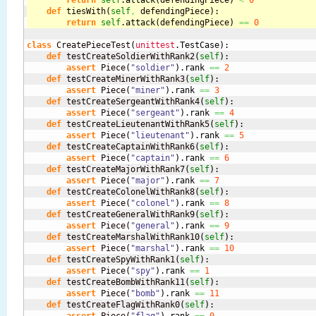
return
self
.
attack
(
defendingPiece
)
<
0
def
 tiesWith
(
self
,
 defendingPiece
)
:
return
self
.
attack
(
defendingPiece
)
==
0
class
 CreatePieceTest
(
unittest
.
TestCase
)
:

def
 testCreateSoldierWithRank2
(
self
)
:

assert
 Piece
(
"soldier"
)
.
rank
==
2
def
 testCreateMinerWithRank3
(
self
)
:

assert
 Piece
(
"miner"
)
.
rank
==
3
def
 testCreateSergeantWithRank4
(
self
)
:

assert
 Piece
(
"sergeant"
)
.
rank
==
4
def
 testCreateLieutenantWithRank5
(
self
)
:

assert
 Piece
(
"lieutenant"
)
.
rank
==
5
def
 testCreateCaptainWithRank6
(
self
)
:

assert
 Piece
(
"captain"
)
.
rank
==
6
def
 testCreateMajorWithRank7
(
self
)
:

assert
 Piece
(
"major"
)
.
rank
==
7
def
 testCreateColonelWithRank8
(
self
)
:

assert
 Piece
(
"colonel"
)
.
rank
==
8
def
 testCreateGeneralWithRank9
(
self
)
:

assert
 Piece
(
"general"
)
.
rank
==
9
def
 testCreateMarshalWithRank10
(
self
)
:

assert
 Piece
(
"marshal"
)
.
rank
==
10
def
 testCreateSpyWithRank1
(
self
)
:

assert
 Piece
(
"spy"
)
.
rank
==
1
def
 testCreateBombWithRank11
(
self
)
:

assert
 Piece
(
"bomb"
)
.
rank
==
11
def
 testCreateFlagWithRank0
(
self
)
:
