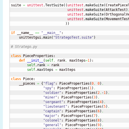
suite 
=
unittest
.
TestSuite
(
(
unittest
.
makeSuite
(
CreatePiece
unittest
.
makeSuite
(
AttackTest
)
unittest
.
makeSuite
(
OrthogonalV
unittest
.
makeSuite
(
MovementTes
)
)
if
 __name__ 
==
"__main__"
:

    unittestgui.
main
(
"StrategoTest.suite"
)
# Stratego.py
class
 PieceProperties:

def
__init__
(
self
,
 rank
,
 maxSteps
=
1
)
:

self
.
rank
=
 rank

self
.
maxSteps
=
 maxSteps

class
 Piece:

    __pieces 
=
{
"flag"
: PieceProperties
(
0
,
0
)
,
"spy"
: PieceProperties
(
1
)
,
"soldier"
: PieceProperties
(
2
,
-
1
)
,
"miner"
: PieceProperties
(
3
)
,
"sergeant"
: PieceProperties
(
4
)
,
"lieutenant"
: PieceProperties
(
5
)
,
"captain"
: PieceProperties
(
6
)
,
"major"
: PieceProperties
(
7
)
,
"colonel"
: PieceProperties
(
8
)
,
"general"
: PieceProperties
(
9
)
,