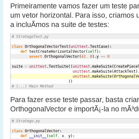
Primeiramente vamos fazer um teste par
um vetor horizontal. Para isso, criamos
a incluÃ­mos na suite de testes:
# StrategoTest.py
class
 OrthogonalVectorTest
(
unittest
.
TestCase
)
:

def
 testCreateHorizontalVector
(
self
)
:

assert
 OrthogonalVector
(
42
,
0
)
.
y
==
0
suite 
=
unittest
.
TestSuite
(
(
unittest
.
makeSuite
(
CreatePiece
unittest
.
makeSuite
(
AttackTest
)
unittest
.
makeSuite
(
OrthogonalV
)
)
# (...) Main Method
Para fazer esse teste passar, basta cri
OrthogonalVector e importÃ¡-la no mÃ³du
# Stratego.py
class
 OrthogonalVector:

def
__init__
(
self
,
 x
,
 y
)
:
