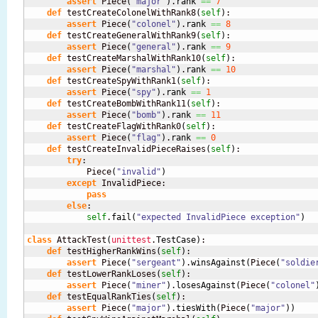
assert
 Piece
(
"major"
)
.
rank
==
7
def
 testCreateColonelWithRank8
(
self
)
:

assert
 Piece
(
"colonel"
)
.
rank
==
8
def
 testCreateGeneralWithRank9
(
self
)
:

assert
 Piece
(
"general"
)
.
rank
==
9
def
 testCreateMarshalWithRank10
(
self
)
:

assert
 Piece
(
"marshal"
)
.
rank
==
10
def
 testCreateSpyWithRank1
(
self
)
:

assert
 Piece
(
"spy"
)
.
rank
==
1
def
 testCreateBombWithRank11
(
self
)
:

assert
 Piece
(
"bomb"
)
.
rank
==
11
def
 testCreateFlagWithRank0
(
self
)
:

assert
 Piece
(
"flag"
)
.
rank
==
0
def
 testCreateInvalidPieceRaises
(
self
)
:

try
:

            Piece
(
"invalid"
)
except
 InvalidPiece:

pass
else
:

self
.
fail
(
"expected InvalidPiece exception"
)
class
 AttackTest
(
unittest
.
TestCase
)
:

def
 testHigherRankWins
(
self
)
:

assert
 Piece
(
"sergeant"
)
.
winsAgainst
(
Piece
(
"soldie
def
 testLowerRankLoses
(
self
)
:

assert
 Piece
(
"miner"
)
.
losesAgainst
(
Piece
(
"colonel"
def
 testEqualRankTies
(
self
)
:

assert
 Piece
(
"major"
)
.
tiesWith
(
Piece
(
"major"
)
)