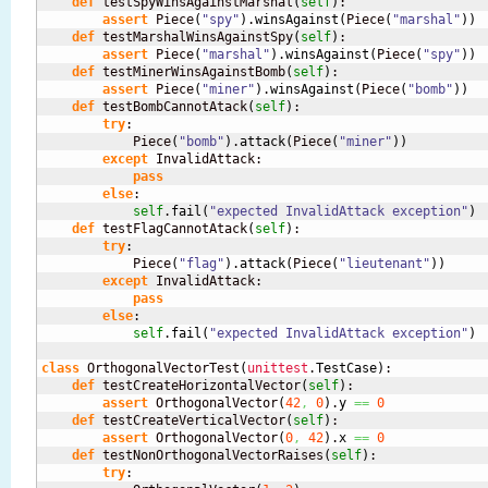
def
 testSpyWinsAgainstMarshal
(
self
)
:

assert
 Piece
(
"spy"
)
.
winsAgainst
(
Piece
(
"marshal"
)
)
def
 testMarshalWinsAgainstSpy
(
self
)
:

assert
 Piece
(
"marshal"
)
.
winsAgainst
(
Piece
(
"spy"
)
)
def
 testMinerWinsAgainstBomb
(
self
)
:

assert
 Piece
(
"miner"
)
.
winsAgainst
(
Piece
(
"bomb"
)
)
def
 testBombCannotAtack
(
self
)
:

try
:

            Piece
(
"bomb"
)
.
attack
(
Piece
(
"miner"
)
)
except
 InvalidAttack:

pass
else
:

self
.
fail
(
"expected InvalidAttack exception"
)
def
 testFlagCannotAtack
(
self
)
:

try
:

            Piece
(
"flag"
)
.
attack
(
Piece
(
"lieutenant"
)
)
except
 InvalidAttack:

pass
else
:

self
.
fail
(
"expected InvalidAttack exception"
)
class
 OrthogonalVectorTest
(
unittest
.
TestCase
)
:

def
 testCreateHorizontalVector
(
self
)
:

assert
 OrthogonalVector
(
42
,
0
)
.
y
==
0
def
 testCreateVerticalVector
(
self
)
:

assert
 OrthogonalVector
(
0
,
42
)
.
x
==
0
def
 testNonOrthogonalVectorRaises
(
self
)
:

try
:
