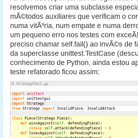
resolvemos criar uma subclasse especi
mÃ©todos auxiliares que verificam o c
numa vitÃ³ria, num empate e numa derro
um pequeno erro nos testes com exceÃ
preciso chamar self.fail() ao invÃ©s de f
da superclasse unittest.TestCase (desc
conhecimento de Python, ainda estou a
teste refatorado ficou assim:
# StrategoTest.py
import
unittest
import
import
from
 Stratego 
import
 InvalidPiece
,
 InvalidAttack

class
 Piece
(
Stratego.
Piece
)
:
def
 winsAgainst
(
self
,
 defendingPiece
)
:
return
self
.
attack
(
defendingPiece
)
>
0
def
 losesAgainst
(
self
,
 defendingPiece
)
: