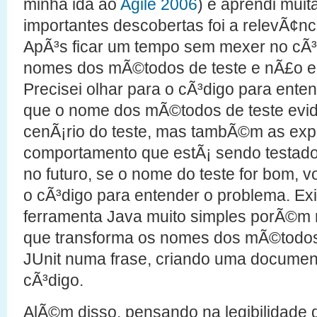
minha ida ao
Agile 2006
) e aprendi mui
importantes descobertas foi a relevÃ¢nc
ApÃ³s ficar um tempo sem mexer no cÃ³d
nomes dos mÃ©todos de teste e nÃ£o en
Precisei olhar para o cÃ³digo para ente
que o nome dos mÃ©todos de teste evi
cenÃ¡rio do teste, mas tambÃ©m as exp
comportamento que estÃ¡ sendo testado
no futuro, se o nome do teste for bom, 
o cÃ³digo para entender o problema. Exi
ferramenta Java muito simples porÃ©m 
que transforma os nomes dos mÃ©todos
JUnit numa frase, criando uma documen
cÃ³digo.
AlÃ©m disso, pensando na legibilidade d