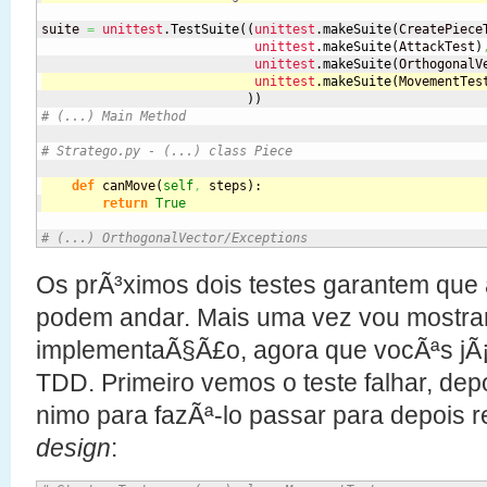
suite 
=
unittest
.
TestSuite
(
(
unittest
.
makeSuite
(
CreatePiece
unittest
.
makeSuite
(
AttackTest
)
unittest
.
makeSuite
(
OrthogonalV
unittest
.
makeSuite
(
MovementTes
)
)
# (...) Main Method
# Stratego.py - (...) class Piece
def
 canMove
(
self
,
 steps
)
:
return
True
# (...) OrthogonalVector/Exceptions
Os prÃ³ximos dois testes garantem que
podem andar. Mais uma vez vou mostrar
implementaÃ§Ã£o, agora que vocÃªs jÃ¡
TDD. Primeiro vemos o teste falhar, de
nimo para fazÃª-lo passar para depois r
design
: