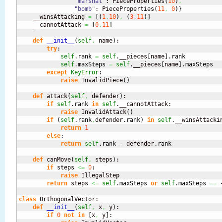
"marshal"
: PieceProperties
(
10
)
,
"bomb"
: PieceProperties
(
11
,
0
)
}
    __winsAttacking 
=
[
(
1
,
10
)
,
(
3
,
11
)
]
    __cannotAttack 
=
[
0
,
11
]
def
__init__
(
self
,
 name
)
:

try
:

self
.
rank
=
self
.__pieces
[
name
]
.
rank
self
.
maxSteps
=
self
.__pieces
[
name
]
.
maxSteps
except
KeyError
:

raise
 InvalidPiece
(
)
def
 attack
(
self
,
 defender
)
:

if
self
.
rank
in
self
.__cannotAttack:

raise
 InvalidAttack
(
)
if
(
self
.
rank
,
defender.
rank
)
in
self
.__winsAttackin
return
1
else
:

return
self
.
rank
 - defender.
rank
def
 canMove
(
self
,
 steps
)
:

if
 steps 
<=
0
:

raise
 IllegalStep

return
 steps 
<=
self
.
maxSteps
or
self
.
maxSteps
==
 
class
 OrthogonalVector:

def
__init__
(
self
,
 x
,
 y
)
:

if
0
not
in
[
x
,
 y
]
:
