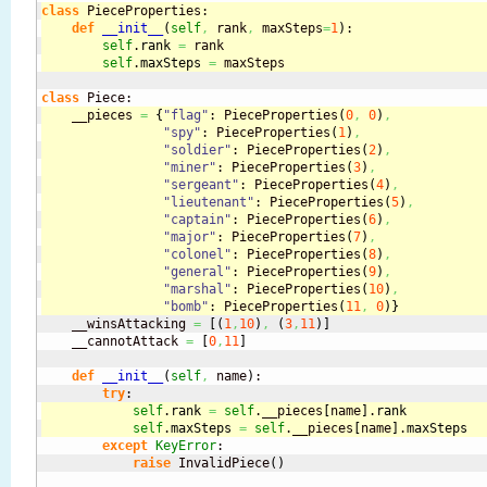
class
 PieceProperties:
def
__init__
(
self
,
 rank
,
 maxSteps
=
1
)
:
self
.
rank
=
 rank
self
.
maxSteps
=
 maxSteps
class
    __pieces 
=
{
"flag"
: PieceProperties
(
0
,
0
)
,
"spy"
: PieceProperties
(
1
)
,
"soldier"
: PieceProperties
(
2
)
,
"miner"
: PieceProperties
(
3
)
,
"sergeant"
: PieceProperties
(
4
)
,
"lieutenant"
: PieceProperties
(
5
)
,
"captain"
: PieceProperties
(
6
)
,
"major"
: PieceProperties
(
7
)
,
"colonel"
: PieceProperties
(
8
)
,
"general"
: PieceProperties
(
9
)
,
"marshal"
: PieceProperties
(
10
)
,
"bomb"
: PieceProperties
(
11
,
0
)
}
    __winsAttacking 
=
[
(
1
,
10
)
,
(
3
,
11
)
]
    __cannotAttack 
=
[
0
,
11
]
def
__init__
(
self
,
 name
)
:

try
self
.
rank
=
self
.__pieces
[
name
]
.
rank
self
.
maxSteps
=
self
.__pieces
[
name
]
.
maxSteps
except
KeyError
:

raise
 InvalidPiece
(
)