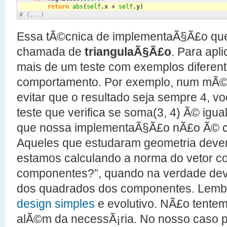
return
abs
(
self
.
x
 + 
self
.
y
)
# (...)
Essa tÃ©cnica de implementaÃ§Ã£o que
chamada de
triangulaÃ§Ã£o
. Para apl
mais de um teste com exemplos diferen
comportamento. Por exemplo, num mÃ©t
evitar que o resultado seja sempre 4, v
teste que verifica se soma(3, 4) Ã© ig
que nossa implementaÃ§Ã£o nÃ£o Ã© c
Aqueles que estudaram geometria deve
estamos calculando a norma do vetor 
componentes?”, quando na verdade deve
dos quadrados dos componentes. Lemb
design simples
e evolutivo. NÃ£o tentem
alÃ©m da necessÃ¡ria. No nosso caso p