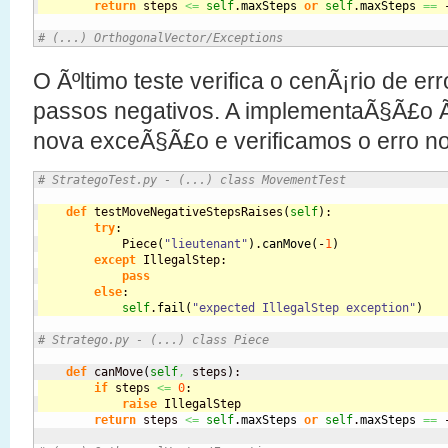
return
 steps 
<=
self
.
maxSteps
or
self
.
maxSteps
==
 
# (...) OrthogonalVector/Exceptions
O Ãºltimo teste verifica o cenÃ¡rio de er
passos negativos. A implementaÃ§Ã£o 
nova exceÃ§Ã£o e verificamos o erro 
# StrategoTest.py - (...) class MovementTest
def
 testMoveNegativeStepsRaises
(
self
)
:
try
:
            Piece
(
"lieutenant"
)
.
canMove
(
-
1
)
except
 IllegalStep:
pass
else
:
self
.
fail
(
"expected IllegalStep exception"
)
# Stratego.py - (...) class Piece
def
 canMove
(
self
,
 steps
)
if
 steps 
<=
0
:
raise
 IllegalStep
return
 steps 
<=
self
.
maxSteps
or
self
.
maxSteps
==
 