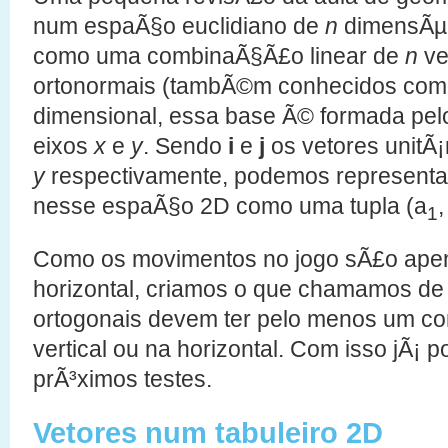
num espaÃ§o euclidiano de
n
dimensÃµe
como uma combinaÃ§Ã£o linear de
n
ve
ortonormais (tambÃ©m conhecidos co
dimensional, essa base Ã© formada pel
eixos
x
e
y
. Sendo
i
e
j
os vetores unitÃ¡
y
respectivamente, podemos representar
nesse espaÃ§o 2D como uma tupla (a
,
1
Como os movimentos no jogo sÃ£o apena
horizontal, criamos o que chamamos de 
ortogonais devem ter pelo menos um co
vertical ou na horizontal. Com isso jÃ¡
prÃ³ximos testes.
Vetores num tabuleiro 2D