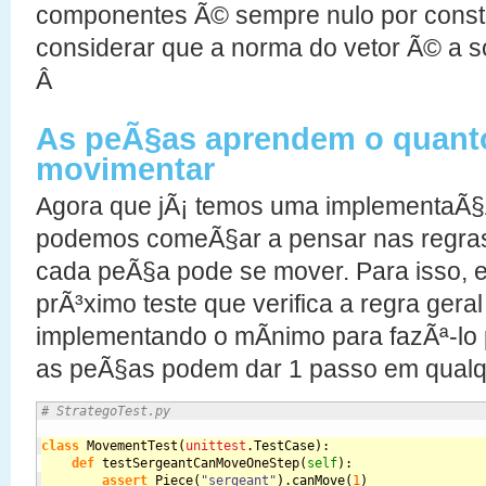
componentes Ã© sempre nulo por cons
considerar que a norma do vetor Ã© a
Â
As peÃ§as aprendem o quant
movimentar
Agora que jÃ¡ temos uma implementaÃ§Ã
podemos comeÃ§ar a pensar nas regras
cada peÃ§a pode se mover. Para isso,
prÃ³ximo teste que verifica a regra ger
implementando o mÃ­nimo para fazÃª-lo 
as peÃ§as podem dar 1 passo em qualq
# StrategoTest.py
class
 MovementTest
(
unittest
.
TestCase
)
:
def
 testSergeantCanMoveOneStep
(
self
)
:
assert
 Piece
(
"sergeant"
)
.
canMove
(
1
)