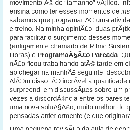
movimento Ã© de “tamanho” vÃ¡lido. In
ensina como ter esses momentos de
ins
sabemos que programar Ã© uma atividad
e treino. Na minha opiniÃ£o, duas prÃ¡
para facilitar o surgimento desses mom
(antigamente chamado de Ritmo Susten
Horas) e
ProgramaÃ§Ã£o Pareada
. Q
nÃ£o ficou trabalhando atÃ© tarde em 
ao chegar na manhÃ£ seguinte, descobre
AlÃ©m disso, Ã© incrÃ­vel a quantidade
surpreendi em discussÃµes sobre um pr
vezes a discordÃ¢ncia entre os pares t
uma nova soluÃ§Ã£o, muito melhor do q
pensadas anteriormente (e que originar
Uma pequena revisÃ£o da aula de geome