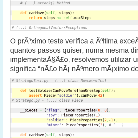
# (...) attack() Method
def
 canMove
(
self
,
 steps
)
:
return
 steps 
<=
self
.
maxSteps
# (...) OrthogonalVector/Exceptions
O prÃ³ximo teste verifica a Ãºltima exc
quantos passos quiser, numa mesma di
implementaÃ§Ã£o, resolvemos utilizar u
significa “nÃ£o hÃ¡ nÃºmero mÃ¡ximo d
# StrategoTest.py - (...) class MovementTest
def
 testSoldierCanMoveMoreThanOneStep
(
self
)
:
assert
 Piece
(
"soldier"
)
.
canMove
(
42
)
# Stratego.py - (...) class Piece
    __pieces 
=
{
"flag"
: PieceProperties
(
0
,
0
)
,
"spy"
: PieceProperties
(
1
)
,
"soldier"
: PieceProperties
(
2
,
-
1
)
,
"miner"
: PieceProperties
(
3
)
,
# (...)
def
 canMove
(
self
,
 steps
)