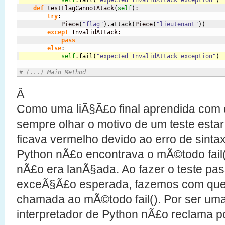
self
.
fail
(
"expected InvalidAttack exception"
)
def
 testFlagCannotAtack
(
self
)
:

try
:

            Piece
(
"flag"
)
.
attack
(
Piece
(
"lieutenant"
)
)
except
 InvalidAttack:

pass
else
self
.
fail
(
"expected InvalidAttack exception"
)
# (...) Main Method
Â
Como uma liÃ§Ã£o final aprendida com 
sempre olhar o motivo de um teste esta
ficava vermelho devido ao erro de sintax
Python nÃ£o encontrava o mÃ©todo fai
nÃ£o era lanÃ§ada. Ao fazer o teste pa
exceÃ§Ã£o esperada, fazemos com que 
chamada ao mÃ©todo fail(). Por ser um
interpretador de Python nÃ£o reclama p