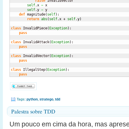
raise
 InvalidVector

self
.
x
=
 x

self
.
y
=
 y

def
 magnitude
(
self
)
:

return
abs
(
self
.
x
 + 
self
.
y
)
class
 InvalidPiece
(
Exception
)
:

pass
class
 InvalidAttack
(
Exception
)
:

pass
class
 InvalidVector
(
Exception
)
:

pass
class
 IllegalStep
(
Exception
)
:

pass
Tags:
python
,
stratego
,
tdd
Palestra sobre TDD
Um pouco em cima da hora, mas aprese