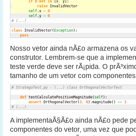
if
0
not
in
[
x
,
 y
]
:
raise
 InvalidVector
self
.
x
=
0
self
.
y
=
0
# (...)
class
 InvalidVector
(
Exception
)
:

pass
Nosso vetor ainda nÃ£o armazena os v
construtor. Lembrem-se que a implemen
teste verde deve ser rÃ¡pida. O prÃ³ximo 
tamanho de um vetor com componentes 
# StrategoTest.py - (...) class OrthogonalVectorTest
def
 testCalculatePositiveMagnitude
(
self
)
:

assert
 OrthogonalVector
(
3
,
0
)
.
magnitude
(
)
==
3
# (...)
A implementaÃ§Ã£o ainda nÃ£o pede p
componentes do vetor, uma vez que po