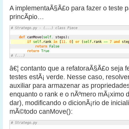
A implementaÃ§Ã£o para fazer o teste p
princÃ­pio…
# Stratego.py - (...) class Piece
def
 canMove
(
self
,
 steps
)
if
self
.
rank
in
[
11
,
0
]
or
(
self
.
rank
==
7
and
 ste
return
False
return
True
# (...)
â€¦ contanto que a refatoraÃ§Ã£o seja f
testes estÃ¡ verde. Nesse caso, resolv
auxiliar para armazenar as propriedad
enquanto o rank e o nÃºmero mÃ¡ximo 
dar), modificando o dicionÃ¡rio de inicia
mÃ©todo canMove():
# Stratego.py