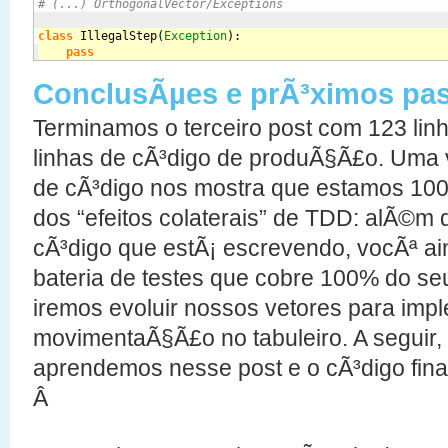
# (...) OrthogonalVector/Exceptions
class
 IllegalStep
(
Exception
)
:
pass
ConclusÃµes e prÃ³ximos pa
Terminamos o terceiro post com 123 linh
linhas de cÃ³digo de produÃ§Ã£o. Uma 
de cÃ³digo nos mostra que estamos 10
dos “efeitos colaterais” de TDD: alÃ©m
cÃ³digo que estÃ¡ escrevendo, vocÃª a
bateria de testes que cobre 100% do se
iremos evoluir nossos vetores para imp
movimentaÃ§Ã£o no tabuleiro. A seguir
aprendemos nesse post e o cÃ³digo fina
Â