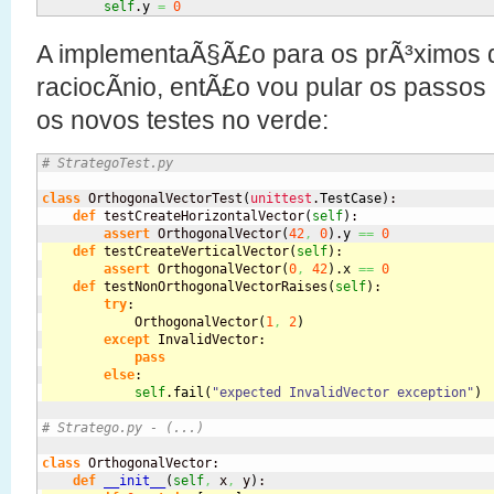
self
.
y
=
0
A implementaÃ§Ã£o para os prÃ³ximos 
raciocÃ­nio, entÃ£o vou pular os passos 
os novos testes no verde:
# StrategoTest.py
class
 OrthogonalVectorTest
(
unittest
.
TestCase
)
:

def
 testCreateHorizontalVector
(
self
)
:

assert
 OrthogonalVector
(
42
,
0
)
.
y
==
0
def
 testCreateVerticalVector
(
self
)
:
assert
 OrthogonalVector
(
0
,
42
)
.
x
==
0
def
 testNonOrthogonalVectorRaises
(
self
)
:
try
:
            OrthogonalVector
(
1
,
2
)
except
 InvalidVector:
pass
else
:
self
.
fail
(
"expected InvalidVector exception"
)
# Stratego.py - (...)
class
 OrthogonalVector:

def
__init__
(
self
,
 x
,
 y
)