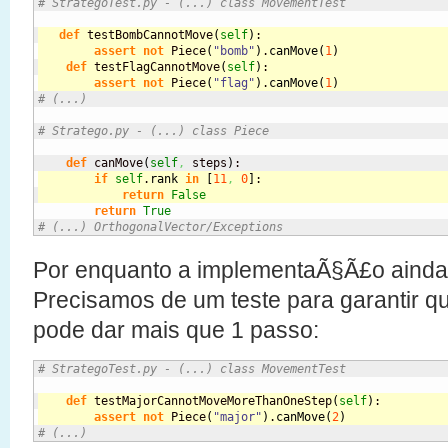
# StrategoTest.py - (...) class MovementTest
def
 testBombCannotMove
(
self
)
:
assert
not
 Piece
(
"bomb"
)
.
canMove
(
1
)
def
 testFlagCannotMove
(
self
)
:
assert
not
 Piece
(
"flag"
)
.
canMove
(
1
)
# (...)
# Stratego.py - (...) class Piece
def
 canMove
(
self
,
 steps
)
if
self
.
rank
in
[
11
,
0
]
:
return
False
return
True
# (...) OrthogonalVector/Exceptions
Por enquanto a implementaÃ§Ã£o ainda
Precisamos de um teste para garantir 
pode dar mais que 1 passo:
# StrategoTest.py - (...) class MovementTest
def
 testMajorCannotMoveMoreThanOneStep
(
self
)
:
assert
not
 Piece
(
"major"
)
.
canMove
(
2
)
# (...)