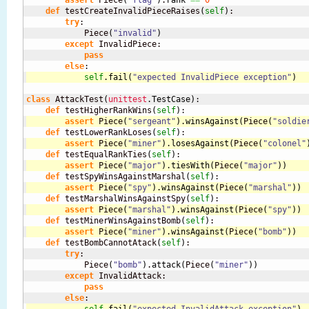
assert
 Piece
(
"flag"
)
.
rank
==
0
def
 testCreateInvalidPieceRaises
(
self
)
:

try
:

            Piece
(
"invalid"
)
except
 InvalidPiece:

pass
else
self
.
fail
(
"expected InvalidPiece exception"
)
class
 AttackTest
(
unittest
.
TestCase
)
:

def
 testHigherRankWins
(
self
)
assert
 Piece
(
"sergeant"
)
.
winsAgainst
(
Piece
(
"soldie
def
 testLowerRankLoses
(
self
)
assert
 Piece
(
"miner"
)
.
losesAgainst
(
Piece
(
"colonel"
def
 testEqualRankTies
(
self
)
assert
 Piece
(
"major"
)
.
tiesWith
(
Piece
(
"major"
)
)
def
 testSpyWinsAgainstMarshal
(
self
)
assert
 Piece
(
"spy"
)
.
winsAgainst
(
Piece
(
"marshal"
)
)
def
 testMarshalWinsAgainstSpy
(
self
)
assert
 Piece
(
"marshal"
)
.
winsAgainst
(
Piece
(
"spy"
)
)
def
 testMinerWinsAgainstBomb
(
self
)
assert
 Piece
(
"miner"
)
.
winsAgainst
(
Piece
(
"bomb"
)
)
def
 testBombCannotAtack
(
self
)
:

try
:

            Piece
(
"bomb"
)
.
attack
(
Piece
(
"miner"
)
)
except
 InvalidAttack:

pass
else