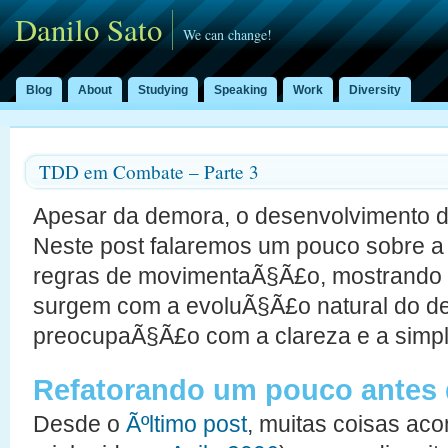
Danilo Sato
We can change!
Blog
About
Studying
Speaking
Work
Diversity
TDD em Combate – Parte 3
Apesar da demora, o desenvolvimento d
Neste post falaremos um pouco sobre 
regras de movimentaÃ§Ã£o, mostrando
surgem com a evoluÃ§Ã£o natural do de
preocupaÃ§Ã£o com a clareza e a simpl
Refatorando um pouco antes d
Desde o
Ãºltimo post
, muitas coisas aco