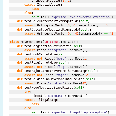
            OrthogonalVector
(
1
,
2
)
except
 InvalidVector:

pass
else
:

self
.
fail
(
"expected InvalidVector exception"
)
def
 testCalculatePositiveMagnitude
(
self
)
:

assert
 OrthogonalVector
(
3
,
0
)
.
magnitude
(
)
==
3
def
 testCalculateNegativeMagnitude
(
self
)
:

assert
 OrthogonalVector
(
0
,
 -
42
)
.
magnitude
(
)
==
42
class
 MovementTest
(
unittest
.
TestCase
)
:

def
 testSergeantCanMoveOneStep
(
self
)
:

assert
 Piece
(
"sergeant"
)
.
canMove
(
1
)
def
 testBombCannotMove
(
self
)
:

assert
not
 Piece
(
"bomb"
)
.
canMove
(
1
)
def
 testFlagCannotMove
(
self
)
:

assert
not
 Piece
(
"flag"
)
.
canMove
(
1
)
def
 testMajorCannotMoveMoreThanOneStep
(
self
)
:

assert
not
 Piece
(
"major"
)
.
canMove
(
2
)
def
 testSoldierCanMoveMoreThanOneStep
(
self
)
:

assert
 Piece
(
"soldier"
)
.
canMove
(
42
)
def
 testMoveNegativeStepsRaises
(
self
)
:

try
:

            Piece
(
"lieutenant"
)
.
canMove
(
-
1
)
except
 IllegalStep:

pass
else
:

self
.
fail
(
"expected IllegalStep exception"
)