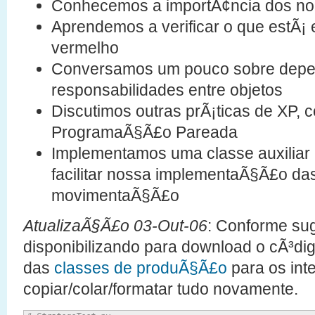
Conhecemos a importÃ¢ncia dos no
Aprendemos a verificar o que estÃ¡
vermelho
Conversamos um pouco sobre depen
responsabilidades entre objetos
Discutimos outras prÃ¡ticas de XP,
ProgramaÃ§Ã£o Pareada
Implementamos uma classe auxiliar 
facilitar nossa implementaÃ§Ã£o da
movimentaÃ§Ã£o
AtualizaÃ§Ã£o 03-Out-06
: Conforme su
disponibilizando para download o cÃ³dig
das
classes de produÃ§Ã£o
para os int
copiar/colar/formatar tudo novamente.