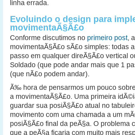
linha errada.
Evoluindo o design para impl
movimentaÃ§Ã£o
Conforme discutimos no
primeiro post
, 
movimentaÃ§Ã£o sÃ£o simples: todas 
passo em qualquer direÃ§Ã£o vertical ou
Soldado (que pode andar mais que 1 pa
(que nÃ£o podem andar).
Ã‰ hora de pensarmos um pouco sobre 
a movimentaÃ§Ã£o. Uma primeira idÃ©ia
guardar sua posiÃ§Ã£o atual no tabulei
movimento com uma chamada a um mÃ©
posiÃ§Ã£o final da peÃ§a. O problema
que a peÃ§a ficaria com muito mais res