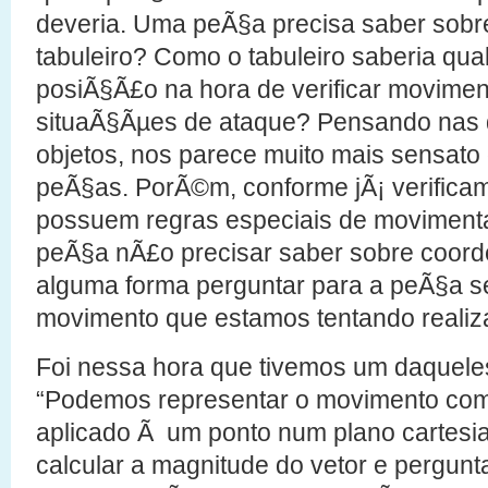
deveria. Uma peÃ§a precisa saber sob
tabuleiro? Como o tabuleiro saberia qua
posiÃ§Ã£o na hora de verificar movimen
situaÃ§Ãµes de ataque? Pensando nas 
objetos, nos parece muito mais sensato 
peÃ§as. PorÃ©m, conforme jÃ¡ verific
possuem regras especiais de moviment
peÃ§a nÃ£o precisar saber sobre coor
alguma forma perguntar para a peÃ§a s
movimento que estamos tentando realiza
Foi nessa hora que tivemos um daquel
“Podemos representar o movimento co
aplicado Ã um ponto num plano cartesi
calcular a magnitude do vetor e pergunt