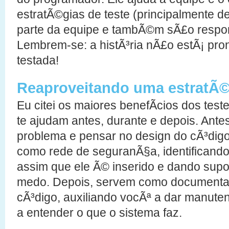
estratÃ©gias de teste (principalmente d
parte da equipe e tambÃ©m sÃ£o respon
Lembrem-se: a histÃ³ria nÃ£o estÃ¡ pro
testada!
Reaproveitando uma estratÃ©
Eu citei os maiores benefÃ­cios dos tes
te ajudam antes, durante e depois. Antes
problema e pensar no design do cÃ³digo
como rede de seguranÃ§a, identificand
assim que ele Ã© inserido e dando sup
medo. Depois, servem como documenta
cÃ³digo, auxiliando vocÃª a dar manute
a entender o que o sistema faz.