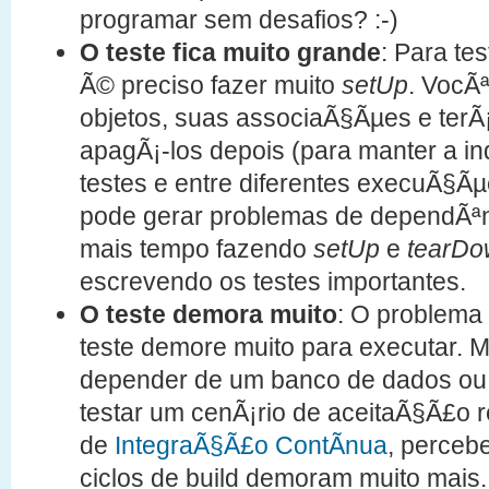
programar sem desafios? :-)
O teste fica muito grande
: Para te
Ã© preciso fazer muito
setUp
. VocÃª
objetos, suas associaÃ§Ãµes e terÃ
apagÃ¡-los depois (para manter a i
testes e entre diferentes execuÃ§Ãµ
pode gerar problemas de dependÃªn
mais tempo fazendo
setUp
e
tearDo
escrevendo os testes importantes.
O teste demora muito
: O problema 
teste demore muito para executar. 
depender de um banco de dados ou 
testar um cenÃ¡rio de aceitaÃ§Ã£o re
de
IntegraÃ§Ã£o ContÃ­nua
, perceb
ciclos de build demoram muito mais.