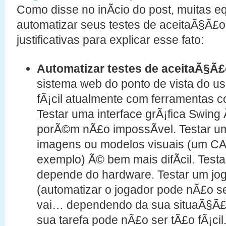
Como disse no inÃ­cio do post, muitas 
automatizar seus testes de aceitaÃ§Ã£o
justificativas para explicar esse fato:
Automatizar testes de aceitaÃ§Ã£o
sistema web do ponto de vista do us
fÃ¡cil atualmente com ferramentas 
Testar uma interface grÃ¡fica Swin
porÃ©m nÃ£o impossÃ­vel. Testar u
imagens ou modelos visuais (um C
exemplo) Ã© bem mais difÃ­cil. Tes
depende do hardware. Testar um jo
(automatizar o jogador pode nÃ£o ser
vai… dependendo da sua situaÃ§Ã£
sua tarefa pode nÃ£o ser tÃ£o fÃ¡ci