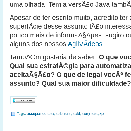
uma olhada. Tem a versÃ£o Java tam
Apesar de ter escrito muito, acredito te
superfÃ­cie desse assunto tÃ£o interes
pouco mais de informaÃ§Ãµes, sugiro o
alguns dos nossos
AgilVÃ­deos
.
TambÃ©m gostaria de saber:
O que vo
Qual sua estratÃ©gia para automatiz
aceitaÃ§Ã£o? O que de legal vocÃª f
assunto? Qual sua maior dificuldade?
Tags:
acceptance test
,
selenium
,
stdd
,
story test
,
xp