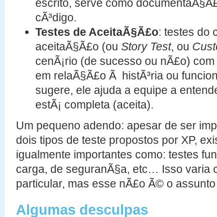
escrito, serve como documentaÃ§Ã£
cÃ³digo.
Testes de AceitaÃ§Ã£o
: testes do 
aceitaÃ§Ã£o (ou
Story Test
, ou
Cust
cenÃ¡rio (de sucesso ou nÃ£o) com 
em relaÃ§Ã£o Ã histÃ³ria ou funci
sugere, ele ajuda a equipe a entend
estÃ¡ completa (aceita).
Um pequeno adendo: apesar de ser imp
dois tipos de teste propostos por XP, exi
igualmente importantes como: testes fun
carga, de seguranÃ§a, etc… Isso varia
particular, mas esse nÃ£o Ã© o assunto 
Algumas desculpas