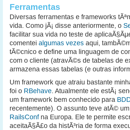
Ferramentas
Diversas ferramentas e frameworks tÃªm
vida. Como jÃ¡ disse anteriormente, o
S
facilitar sua vida no teste de aplicaÃ§
comentei
algumas
vezes
aqui, tambÃ©m 
tÃ©cnico e define uma linguagem de c
com o cliente (atravÃ©s de tabelas de 
armazena essas tabelas (e outras info
Um framework que atraiu bastante min
foi o
RBehave
. Atualmente ele estÃ¡ se
um framework bem conhecido para
BD
recentemente). O assunto teve atÃ© u
RailsConf
na Europa. Ele te permite esc
aceitaÃ§Ã£o da histÃ³ria de forma execu