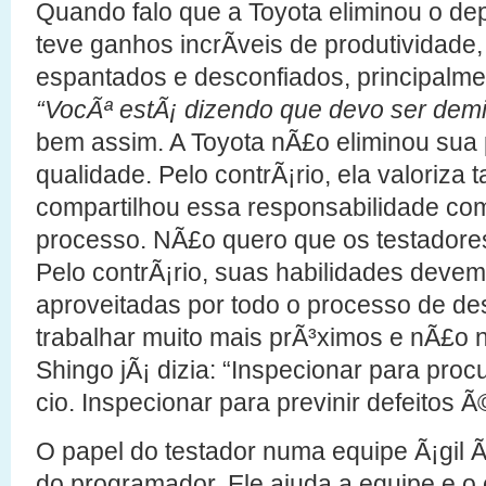
Quando falo que a Toyota eliminou o de
teve ganhos incrÃ­veis de produtividade
espantados e desconfiados, principalme
“VocÃª estÃ¡ dizendo que devo ser demi
bem assim. A Toyota nÃ£o eliminou su
qualidade. Pelo contrÃ¡rio, ela valoriza
compartilhou essa responsabilidade c
processo. NÃ£o quero que os testador
Pelo contrÃ¡rio, suas habilidades deve
aproveitadas por todo o processo de d
trabalhar muito mais prÃ³ximos e nÃ£o n
Shingo jÃ¡ dizia: “Inspecionar para pro
cio. Inspecionar para previnir defeitos Ã
O papel do testador numa equipe Ã¡gil 
do programador. Ele ajuda a equipe e o 