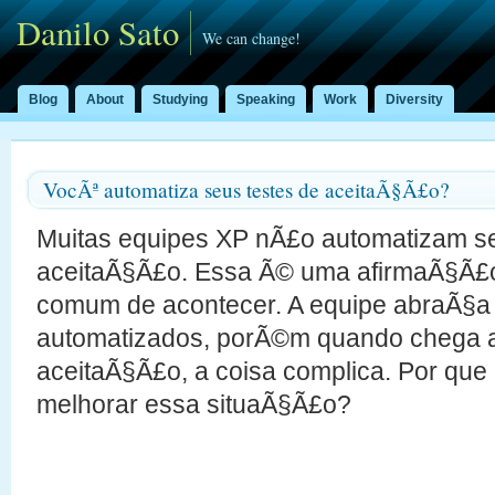
Danilo Sato
We can change!
Blog
About
Studying
Speaking
Work
Diversity
VocÃª automatiza seus testes de aceitaÃ§Ã£o?
Muitas equipes XP nÃ£o automatizam se
aceitaÃ§Ã£o. Essa Ã© uma afirmaÃ§Ã£
comum de acontecer. A equipe abraÃ§
automatizados, porÃ©m quando chega a
aceitaÃ§Ã£o, a coisa complica. Por qu
melhorar essa situaÃ§Ã£o?