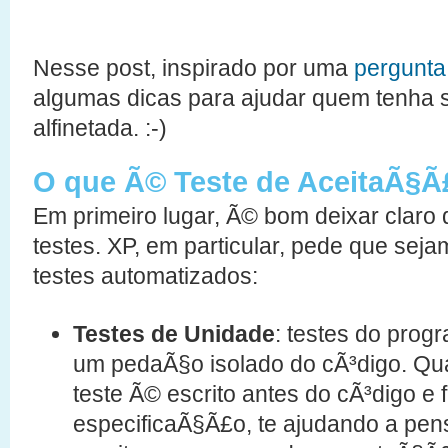
Nesse post, inspirado por uma
pergunta
algumas dicas para ajudar quem tenha s
alfinetada. :-)
O que Ã© Teste de AceitaÃ§Ã
Em primeiro lugar, Ã© bom deixar claro q
testes. XP, em particular, pede que sejam
testes automatizados:
Testes de Unidade
: testes do prog
um pedaÃ§o isolado do cÃ³digo. Q
teste Ã© escrito antes do cÃ³digo e
especificaÃ§Ã£o, te ajudando a pen