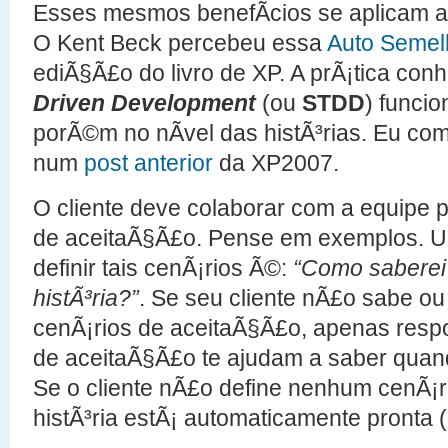
Esses mesmos benefÃ­cios se aplicam a
O Kent Beck percebeu essa
Auto Seme
ediÃ§Ã£o do livro de XP. A prÃ¡tica co
Driven Development
(ou
STDD
) funci
porÃ©m no nÃ­vel das histÃ³rias. Eu com
num
post anterior
da XP2007.
O cliente deve colaborar com a equipe 
de aceitaÃ§Ã£o. Pense em exemplos. U
definir tais cenÃ¡rios Ã©:
“Como saberei 
histÃ³ria?”
. Se seu cliente nÃ£o sabe ou
cenÃ¡rios de aceitaÃ§Ã£o, apenas res
de aceitaÃ§Ã£o te ajudam a saber quando
Se o cliente nÃ£o define nenhum cenÃ¡r
histÃ³ria estÃ¡ automaticamente pronta (in