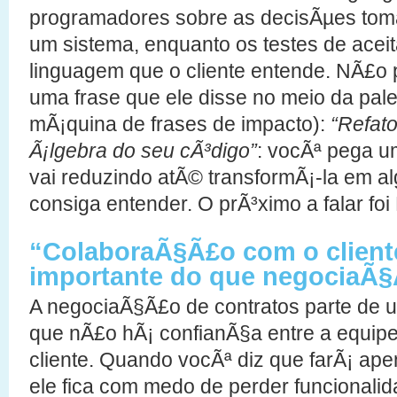
programadores sobre as decisÃµes toma
um sistema, enquanto os testes de ace
linguagem que o cliente entende. NÃ£o 
uma frase que ele disse no meio da pa
mÃ¡quina de frases de impacto):
“Refat
Ã¡lgebra do seu cÃ³digo”
: vocÃª pega 
vai reduzindo atÃ© transformÃ¡-la em a
consiga entender. O prÃ³ximo a falar foi 
“ColaboraÃ§Ã£o com o client
importante do que negociaÃ§
A negociaÃ§Ã£o de contratos parte de 
que nÃ£o hÃ¡ confianÃ§a entre a equip
cliente. Quando vocÃª diz que farÃ¡ ape
ele fica com medo de perder funcionalid