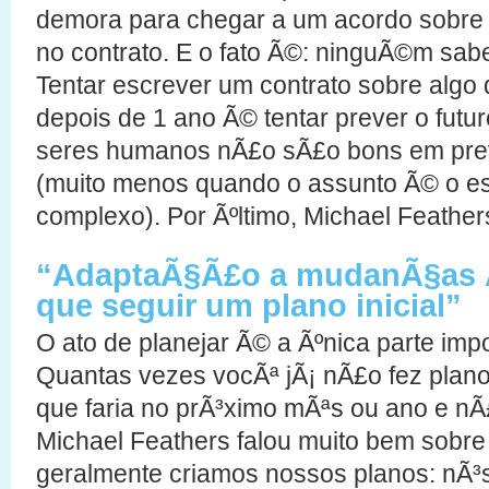
demora para chegar a um acordo sobre 
no contrato. E o fato Ã©: ninguÃ©m sabe
Tentar escrever um contrato sobre algo 
depois de 1 ano Ã© tentar prever o fut
seres humanos nÃ£o sÃ£o bons em prev
(muito menos quando o assunto Ã© o e
complexo). Por Ãºltimo, Michael Feather
“AdaptaÃ§Ã£o a mudanÃ§as Ã
que seguir um plano inicial”
O ato de planejar Ã© a Ãºnica parte imp
Quantas vezes vocÃª jÃ¡ nÃ£o fez plano
que faria no prÃ³ximo mÃªs ou ano e n
Michael Feathers falou muito bem sobre
geralmente criamos nossos planos: nÃ³