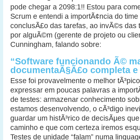
pode chegar a 2098:1!! Estou para comeÃ
Scrum e entendi a importÃ¢ncia do time
conclusÃ£o das tarefas, ao invÃ©s das t
por alguÃ©m (gerente de projeto ou clie
Cunningham, falando sobre:
“Software funcionando Ã© ma
documentaÃ§Ã£o completa e 
Esse foi provavelmente o melhor tÃ³pic
expressar em poucas palavras a import
de testes: armazenar conhecimento sob
estamos desenvolvendo, o cÃ³digo inevi
guardar um histÃ³rico de decisÃµes qu
caminho e que com certeza iremos esq
Testes de unidade “falam” numa linguag