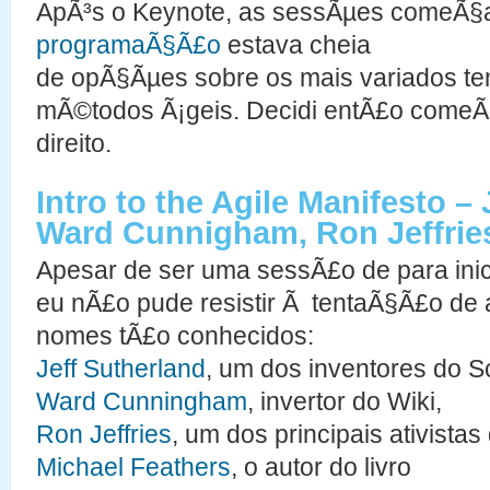
ApÃ³s o Keynote, as sessÃµes comeÃ§a
programaÃ§Ã£o
estava cheia
de opÃ§Ãµes sobre os mais variados te
mÃ©todos Ã¡geis. Decidi entÃ£o comeÃ
direito.
Intro to the Agile Manifesto – 
Ward Cunnigham, Ron Jeffries
Apesar de ser uma sessÃ£o de para inic
eu nÃ£o pude resistir Ã tentaÃ§Ã£o de 
nomes tÃ£o conhecidos:
Jeff Sutherland
, um dos inventores do S
Ward Cunningham
, invertor do Wiki,
Ron Jeffries
, um dos principais ativistas
Michael Feathers
, o autor do livro