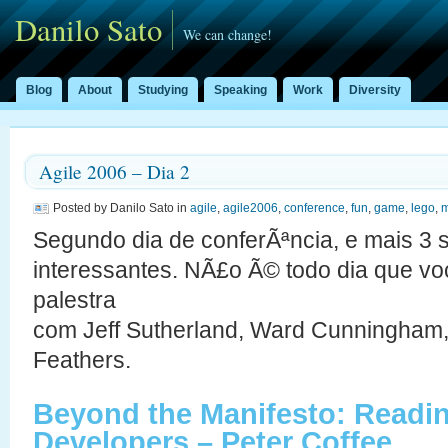
Danilo Sato
We can change!
Blog
About
Studying
Speaking
Work
Diversity
Agile 2006 – Dia 2
Posted by Danilo Sato in
agile
,
agile2006
,
conference
,
fun
,
game
,
lego
,
m
Segundo dia de conferÃªncia, e mais 3
interessantes. NÃ£o Ã© todo dia que vo
palestra
com Jeff Sutherland, Ward Cunningham, 
Feathers.
Beyond the Manifesto: Readin
Developers – Peter Coffee