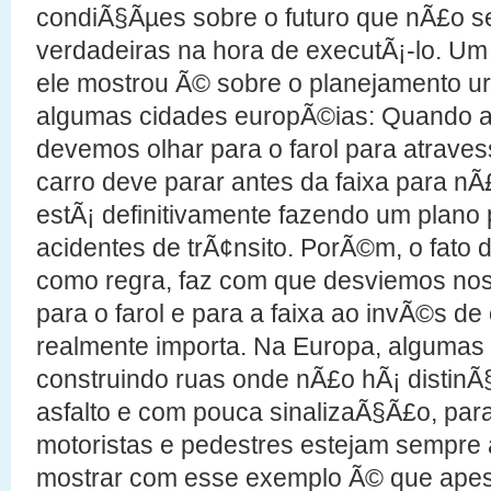
condiÃ§Ãµes sobre o futuro que nÃ£o 
verdadeiras na hora de executÃ¡-lo. Um
ele mostrou Ã© sobre o planejamento 
algumas cidades europÃ©ias: Quando 
devemos olhar para o farol para atraves
carro deve parar antes da faixa para nÃ
estÃ¡ definitivamente fazendo um plano 
acidentes de trÃ¢nsito. PorÃ©m, o fato
como regra, faz com que desviemos no
para o farol e para a faixa ao invÃ©s d
realmente importa. Na Europa, algumas
construindo ruas onde nÃ£o hÃ¡ distinÃ
asfalto e com pouca sinalizaÃ§Ã£o, par
motoristas e pedestres estejam sempre a
mostrar com esse exemplo Ã© que apes