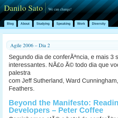
Danilo Sato
We can change!
Blog
About
Studying
Speaking
Work
Diversity
Agile 2006 – Dia 2
Segundo dia de conferÃªncia, e mais 3
interessantes. NÃ£o Ã© todo dia que vo
palestra
com Jeff Sutherland, Ward Cunningham, 
Feathers.
Beyond the Manifesto: Readin
Developers – Peter Coffee