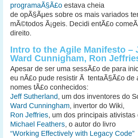
programaÃ§Ã£o
estava cheia
de opÃ§Ãµes sobre os mais variados te
mÃ©todos Ã¡geis. Decidi entÃ£o comeÃ
direito.
Intro to the Agile Manifesto – 
Ward Cunnigham, Ron Jeffries
Apesar de ser uma sessÃ£o de para inic
eu nÃ£o pude resistir Ã tentaÃ§Ã£o de 
nomes tÃ£o conhecidos:
Jeff Sutherland
, um dos inventores do S
Ward Cunningham
, invertor do Wiki,
Ron Jeffries
, um dos principais ativistas
Michael Feathers
, o autor do livro
“Working Effectively with Legacy Code”