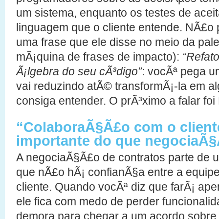
um sistema, enquanto os testes de ace
linguagem que o cliente entende. NÃ£o 
uma frase que ele disse no meio da pa
mÃ¡quina de frases de impacto):
“Refat
Ã¡lgebra do seu cÃ³digo”
: vocÃª pega 
vai reduzindo atÃ© transformÃ¡-la em a
consiga entender. O prÃ³ximo a falar foi 
“ColaboraÃ§Ã£o com o client
importante do que negociaÃ§
A negociaÃ§Ã£o de contratos parte de 
que nÃ£o hÃ¡ confianÃ§a entre a equip
cliente. Quando vocÃª diz que farÃ¡ ape
ele fica com medo de perder funcionalid
demora para chegar a um acordo sobre 