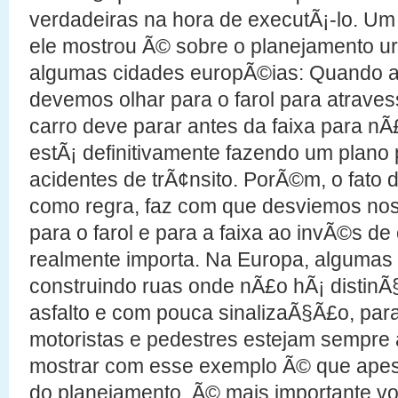
verdadeiras na hora de executÃ¡-lo. Um
ele mostrou Ã© sobre o planejamento 
algumas cidades europÃ©ias: Quando 
devemos olhar para o farol para atraves
carro deve parar antes da faixa para nÃ
estÃ¡ definitivamente fazendo um plano 
acidentes de trÃ¢nsito. PorÃ©m, o fato
como regra, faz com que desviemos no
para o farol e para a faixa ao invÃ©s d
realmente importa. Na Europa, algumas
construindo ruas onde nÃ£o hÃ¡ distinÃ
asfalto e com pouca sinalizaÃ§Ã£o, par
motoristas e pedestres estejam sempre a
mostrar com esse exemplo Ã© que apes
do planejamento, Ã© mais importante vo