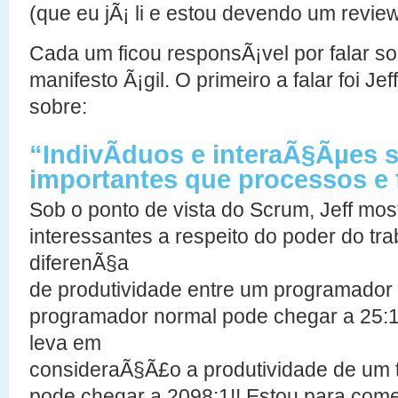
(que eu jÃ¡ li e estou devendo um review
Cada um ficou responsÃ¡vel por falar so
manifesto Ã¡gil. O primeiro a falar foi Jef
sobre:
“IndivÃ­duos e interaÃ§Ãµes 
importantes que processos e
Sob o ponto de vista do Scrum, Jeff mo
interessantes a respeito do poder do tr
diferenÃ§a
de produtividade entre um programador 
programador normal pode chegar a 25:
leva em
consideraÃ§Ã£o a produtividade de um ti
pode chegar a 2098:1!! Estou para comeÃ