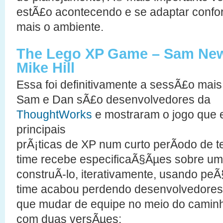
estÃ£o acontecendo e se adaptar conf
mais o ambiente.
The Lego XP Game – Sam New
Mike Hill
Essa foi definitivamente a sessÃ£o mais
Sam e Dan sÃ£o desenvolvedores da
ThoughtWorks
e mostraram o jogo que 
principais
prÃ¡ticas de XP num curto perÃ­odo de
time recebe especificaÃ§Ãµes sobre u
construÃ­-lo, iterativamente, usando pe
time acabou perdendo desenvolvedore
que mudar de equipe no meio do caminh
com duas versÃµes: