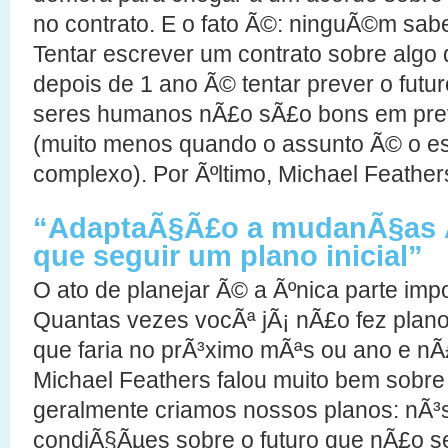
no contrato. E o fato Ã©: ninguÃ©m sabe
Tentar escrever um contrato sobre algo 
depois de 1 ano Ã© tentar prever o fut
seres humanos nÃ£o sÃ£o bons em prev
(muito menos quando o assunto Ã© o e
complexo). Por Ãºltimo, Michael Feather
“AdaptaÃ§Ã£o a mudanÃ§as Ã
que seguir um plano inicial”
O ato de planejar Ã© a Ãºnica parte imp
Quantas vezes vocÃª jÃ¡ nÃ£o fez plano
que faria no prÃ³ximo mÃªs ou ano e n
Michael Feathers falou muito bem sobre
geralmente criamos nossos planos: nÃ³
condiÃ§Ãµes sobre o futuro que nÃ£o 