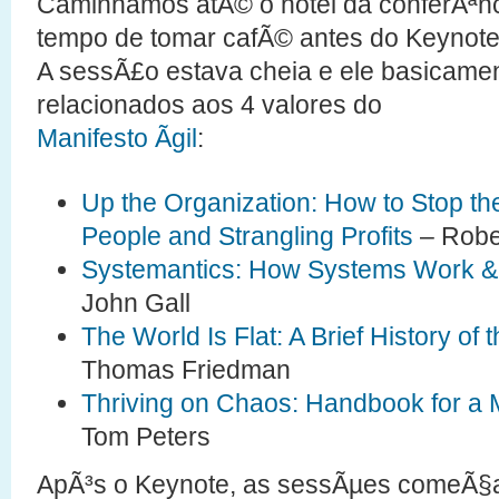
Caminhamos atÃ© o hotel da conferÃªnc
tempo de tomar cafÃ© antes do Keynote
A sessÃ£o estava cheia e ele basicame
relacionados aos 4 valores do
Manifesto Ãgil
:
Up the Organization: How to Stop the
People and Strangling Profits
– Robe
Systemantics: How Systems Work & 
John Gall
The World Is Flat: A Brief History of 
Thomas Friedman
Thriving on Chaos: Handbook for a
Tom Peters
ApÃ³s o Keynote, as sessÃµes comeÃ§a