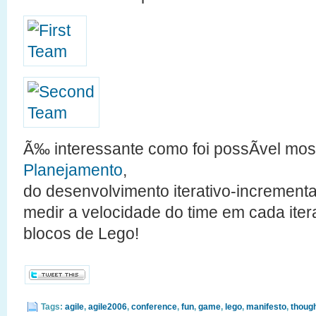
Ã‰ interessante como foi possÃ­vel mos
Planejamento
,
do desenvolvimento iterativo-incrementa
medir a velocidade do time em cada it
blocos de Lego!
Tags:
agile
,
agile2006
,
conference
,
fun
,
game
,
lego
,
manifesto
,
thoug