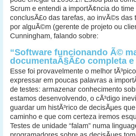
Scrum e entendi a importÃ¢ncia do time
conclusÃ£o das tarefas, ao invÃ©s das t
por alguÃ©m (gerente de projeto ou clie
Cunningham, falando sobre:
“Software funcionando Ã© ma
documentaÃ§Ã£o completa e 
Esse foi provavelmente o melhor tÃ³pic
expressar em poucas palavras a import
de testes: armazenar conhecimento sob
estamos desenvolvendo, o cÃ³digo inevi
guardar um histÃ³rico de decisÃµes qu
caminho e que com certeza iremos esq
Testes de unidade “falam” numa linguag
programadores sobre as decisÃµes toma