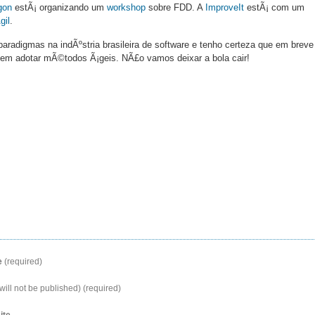
gon
estÃ¡ organizando um
workshop
sobre FDD. A
ImproveIt
estÃ¡ com um
gil
.
adigmas na indÃºstria brasileira de software e tenho certeza que em breve
em adotar mÃ©todos Ã¡geis. NÃ£o vamos deixar a bola cair!
e
(required)
will not be published) (required)
ite