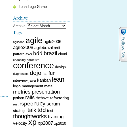
Lean Lego Game
Archive
Archive
Tags
agile
agile2006
agilcoop
agile2008
agilebrazil
anti-
brazil
bdd
pattern
aws
cloud
coaching
collective
conference
design
dojo
fun
fisl
diagnostics
lean
kanban
java
interview
lego
management
meta
metrics
presentation
rails
refactoring
python
rbehave
ruby
rspec
scrum
rest
tdd
talk
stratego
test
thoughtworks
training
xp
xp2007
velocity
xp2010