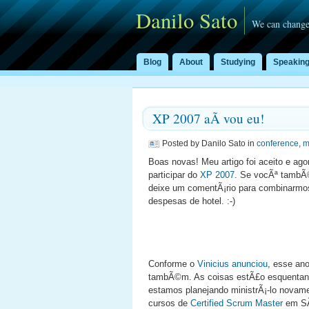
Danilo Sato
We can change
Blog
About
Studying
Speakin
XP 2007 aÃ­ vou eu!
Posted by Danilo Sato in
conference
,
m
Boas novas! Meu artigo foi aceito e ag
participar do
XP 2007
. Se vocÃª tambÃ©
deixe um comentÃ¡rio para combinarmos 
despesas de hotel. :-)
Conforme o
Vinicius
anunciou
, esse an
tambÃ©m. As coisas estÃ£o esquentand
estamos planejando ministrÃ¡-lo novam
cursos de
Certified Scrum Master
em SÃ£