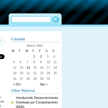
Calendar
7
March 2007
M
T
W
T
F
S
S
1
2
3
4
5
6
7
8
9
10
11
12
13
14
15
16
17
18
19
20
21
22
23
24
25
26
27
28
29
30
31
« Oct
Apr »
Other Material
¡
Introduzindo Desenvolvimento
vos
Orientado por Comportamento
d
(BDD)