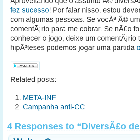
Aproveitando que o assunto Ã© diversÃ
fez sucesso
! Por falar nisso, estou de
com algumas pessoas. Se vocÃª Ã© uma
comentÃ¡rio para me cobrar. Se nÃ£o for
conhecer o jogo, deixe um comentÃ¡rio
hipÃ³teses podemos jogar uma partida
o
Related posts:
META-INF
Campanha anti-CC
4 Responses to “DiversÃ£o d