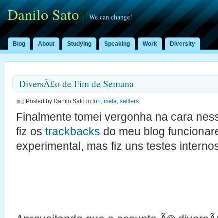
Danilo Sato
We can change!
Blog
About
Studying
Speaking
Work
Diversity
DiversÃ£o de Fim de Semana
Posted by Danilo Sato in
fun
,
meta
,
settlers
Finalmente tomei vergonha na cara nes
fiz os
trackbacks
do meu blog funcionare
experimental, mas fiz uns testes interno