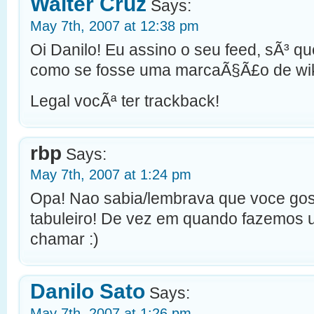
Walter Cruz
Says:
May 7th, 2007 at 12:38 pm
Oi Danilo! Eu assino o seu feed, sÃ³ qu
como se fosse uma marcaÃ§Ã£o de wik
Legal vocÃª ter trackback!
rbp
Says:
May 7th, 2007 at 1:24 pm
Opa! Nao sabia/lembrava que voce gos
tabuleiro! De vez em quando fazemos u
chamar :)
Danilo Sato
Says:
May 7th, 2007 at 1:26 pm