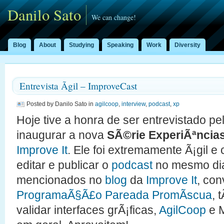
Danilo Sato
We can change!
Blog
About
Studying
Speaking
Work
Diversity
Entrevista Ãgil – ImproveCast
Posted by Danilo Sato in
agilcoop
,
interview
,
podcast
,
xp
Hoje tive a honra de ser entrevistado pel
inaugurar a nova
SÃ©rie ExperiÃªncias
Improve It
. Ele foi extremamente Ã¡gil e
editar e publicar o
podcast
no mesmo dia
mencionados no
blog
da
Improve It
, co
ProgramaÃ§Ã£o Pareada PromÃ­scua
, 
validar interfaces grÃ¡ficas,
AgilCoop
e M