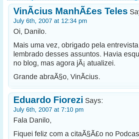
VinÃ­cius ManhÃ£es Teles
Sa
July 6th, 2007 at 12:34 pm
Oi, Danilo.
Mais uma vez, obrigado pela entrevista
lembrado desses assuntos. Havia esqu
no blog, mas agora jÃ¡ atualizei.
Grande abraÃ§o, VinÃ­cius.
Eduardo Fiorezi
Says:
July 6th, 2007 at 7:10 pm
Fala Danilo,
Fiquei feliz com a citaÃ§Ã£o no Podca