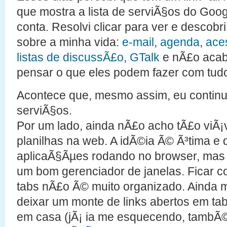
que mostra a lista de serviÃ§os do Go
conta. Resolvi clicar para ver e descob
sobre a minha vida:
e-mail
,
agenda
,
ace
listas de discussÃ£o
,
GTalk
e nÃ£o aca
pensar o que eles podem fazer com tud
Acontece que, mesmo assim, eu contin
serviÃ§os.
Por um lado, ainda nÃ£o acho tÃ£o viÃ¡
planilhas na web. A idÃ©ia Ã© Ã³tima e 
aplicaÃ§Ãµes rodando no browser, mas 
um bom gerenciador de janelas. Ficar 
tabs nÃ£o Ã© muito organizado. Ainda 
deixar um monte de links abertos em ta
em casa (jÃ¡ ia me esquecendo, tambÃ