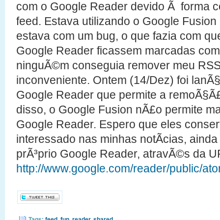
com o Google Reader devido Ã forma c
feed. Estava utilizando o Google Fusion
estava com um bug, o que fazia com que
Google Reader ficassem marcadas como 
ninguÃ©m conseguia remover meu RSS
inconveniente. Ontem (14/Dez) foi lan
Google Reader que permite a remoÃ§Ã£
disso, o Google Fusion nÃ£o permite ma
Google Reader. Espero que eles conser
interessado nas minhas notÃ­cias, ainda
prÃ³prio Google Reader, atravÃ©s da U
http://www.google.com/reader/public/a
Tags:
feed
,
fun
,
reader
,
shared