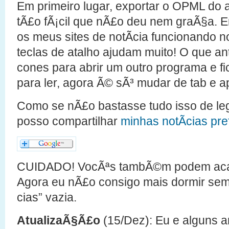
Em primeiro lugar, exportar o OPML do an
tÃ£o fÃ¡cil que nÃ£o deu nem graÃ§a. E
os meus sites de notÃ­cia funcionando 
teclas de atalho ajudam muito! O que ant
cones para abrir um outro programa e f
para ler, agora Ã© sÃ³ mudar de tab e ape
Como se nÃ£o bastasse tudo isso de l
posso compartilhar
minhas notÃ­cias pre
CUIDADO! VocÃªs tambÃ©m podem acab
Agora eu nÃ£o consigo mais dormir sem 
cias” vazia.
AtualizaÃ§Ã£o
(15/Dez): Eu e alguns 