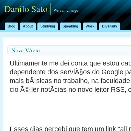
Danilo Sato
We can change!
Blog
About
Studying
Speaking
Work
Diversity
Novo VÃ­cio
Ultimamente me dei conta que estou ca
dependente dos serviÃ§os do Google par
mais bÃ¡sicas no trabalho, na faculdad
cio Ã© ler notÃ­cias no novo leitor RSS, 
Esses dias percebi que tem um link “all