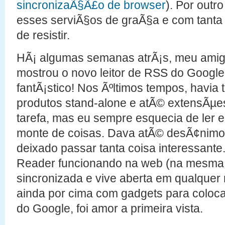
sincronizaÃ§Ã£o de browser
). Por outr
esses serviÃ§os de graÃ§a e com tanta qu
de resistir.
HÃ¡ algumas semanas atrÃ¡s, meu ami
mostrou o novo leitor de RSS do Google
fantÃ¡stico! Nos Ãºltimos tempos, havia t
produtos stand-alone e atÃ© extensÃµes
tarefa, mas eu sempre esquecia de ler
monte de coisas. Dava atÃ© desÃ¢nimo 
deixado passar tanta coisa interessant
Reader funcionando na web (na mesma t
sincronizada e vive aberta em qualquer
ainda por cima com gadgets para coloc
do Google, foi amor a primeira vista.