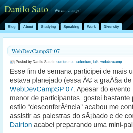
Danilo Sato
We can change!
Blog
About
Studying
Speaking
Work
Diversity
WebDevCampSP 07
Posted by Danilo Sato in
conference
,
selenium
,
talk
,
webdevcamp
Esse fim de semana participei de mais
estava planejado (essa Ã© a graÃ§a de s
WebDevCampSP 07
. Apesar do event
menor de participantes, gostei bastante p
estilo “desconferÃªncia” acabou me con
assistir as palestras do sÃ¡bado e de 
Dairton
acabei preparando uma mini-pale