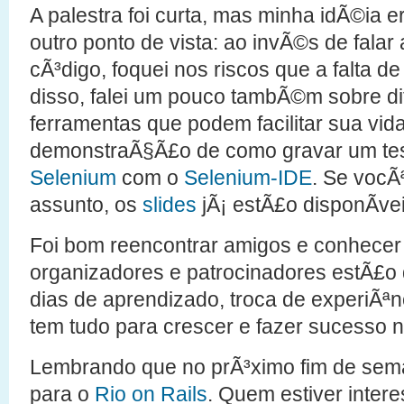
A palestra foi curta, mas minha idÃ©ia 
outro ponto de vista: ao invÃ©s de falar
cÃ³digo, foquei nos riscos que a falta d
disso, falei um pouco tambÃ©m sobre dif
ferramentas que podem facilitar sua vida
demonstraÃ§Ã£o de como gravar um tes
Selenium
com o
Selenium-IDE
. Se vocÃ
assunto, os
slides
jÃ¡ estÃ£o disponÃ­vei
Foi bom reencontrar amigos e conhece
organizadores e patrocinadores estÃ£o
dias de aprendizado, troca de experiÃªn
tem tudo para crescer e fazer sucesso 
Lembrando que no prÃ³ximo fim de se
para o
Rio on Rails
. Quem estiver inter