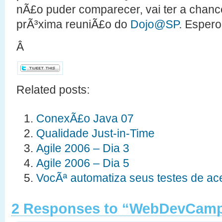
nÃ£o puder comparecer, vai ter a chanc
prÃ³xima reuniÃ£o do
Dojo@SP
. Espero
Â
Related posts:
ConexÃ£o Java 07
Qualidade Just-in-Time
Agile 2006 – Dia 3
Agile 2006 – Dia 5
VocÃª automatiza seus testes de a
2 Responses to “WebDevCam