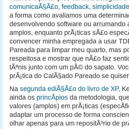
comunicaÃ§Ã£o
,
feedback
,
simplicidad
a forma como avaliamos uma determina
desenvolvendo software ou arrumando a
amplos, enquanto prÃ¡ticas sÃ£o especÃ
convencer minha empregada a usar T
Pareada para limpar meu quarto, mas p
respeitosa e mostrar que nÃ£o faz sent
tÃªnis junto com um pÃ© do sapato. Vo
prÃ¡tica do CalÃ§ado Pareado se quiser 
Na
segunda ediÃ§Ã£o do livro de XP
, K
ainda os
princÃ­pios
da metodologia, que
valores (amplos) em prÃ¡ticas (especÃ­fi
adaptar um processo de forma conscient
olhar apenas para um repositÃ³rio de pr