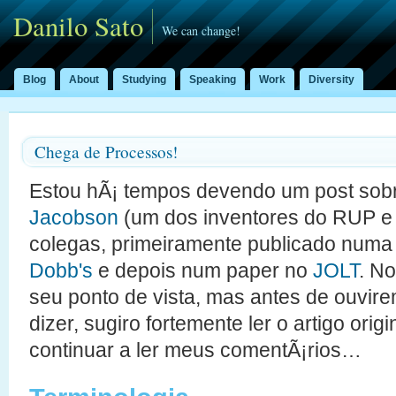
Danilo Sato
We can change!
Blog
About
Studying
Speaking
Work
Diversity
Chega de Processos!
Estou hÃ¡ tempos devendo um post sobr
Jacobson
(um dos inventores do RUP e
colegas, primeiramente publicado num
Dobb's
e depois num paper no
JOLT
. N
seu ponto de vista, mas antes de ouvire
dizer, sugiro fortemente ler o artigo ori
continuar a ler meus comentÃ¡rios…