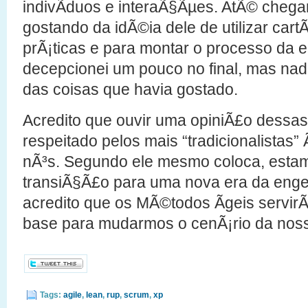
indivÃ­duos e interaÃ§Ãµes. AtÃ© chega
gostando da idÃ©ia dele de utilizar car
prÃ¡ticas e para montar o processo da
decepcionei um pouco no final, mas nad
das coisas que havia gostado.
Acredito que ouvir uma opiniÃ£o dessa
respeitado pelos mais “tradicionalistas
nÃ³s. Segundo ele mesmo coloca, esta
transiÃ§Ã£o para uma nova era da enge
acredito que os MÃ©todos Ãgeis servi
base para mudarmos o cenÃ¡rio da nossa
Tags:
agile
,
lean
,
rup
,
scrum
,
xp