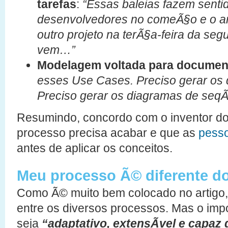
tarefas
:
“Essas baleias fazem senti
desenvolvedores no comeÃ§o e o arqu
outro projeto na terÃ§a-feira da s
vem…”
Modelagem voltada para docume
esses Use Cases. Preciso gerar os 
Preciso gerar os diagramas de seq
Resumindo, concordo com o inventor do
processo precisa acabar e que as
pesso
antes de aplicar os conceitos.
Meu processo Ã© diferente d
Como Ã© muito bem colocado no artigo
entre os diversos processos. Mas o imp
seja
“adaptativo, extensÃ­vel e capaz