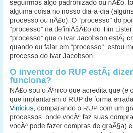
seguirmos algo padronizado ou nÃ£o, 
alguma coisa no nosso dia-a-dia (algu
processo ou nÃ£o). O “processo” do pon
“processo” na definiÃ§Ã£o do Tim List
“processo” que o Ivar Jacobson estÃ¡ cri
quando eu falar em “processo”, estou 
processo do Ivar Jacobson.
O inventor do RUP estÃ¡ diz
funciona?
NÃ£o sou o Ãºnico que acredita que (e
que implantaram o RUP de forma errada
Vinicius
, comparando o RUP com um gr
processos, onde vocÃª faz suas compra
vocÃª pode fazer compras de graÃ§a) e 