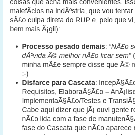
coisas que acha mais convenientes. Is
malefÃ­cios na indÃºstria, que vou tentar
sÃ£o culpa direta do RUP e, pelo que v
bem mais Ã¡gil):
Processo pesado demais
:
“NÃ£o se
dÃºvida Ã© melhor nÃ£o ficar sem”
(
minha mÃ£e sempre disse que Ã© mel
:-)
Disfarce para Cascata
: IncepÃ§Ã£
Requisitos, ElaboraÃ§Ã£o = AnÃ¡lis
ImplementaÃ§Ã£o/Testes e TransiÃ
Cabe aqui dizer que jÃ¡ ouvi gente
nÃ£o lida com a fase de manutenÃ§
fase do Cascata que nÃ£o aparece 