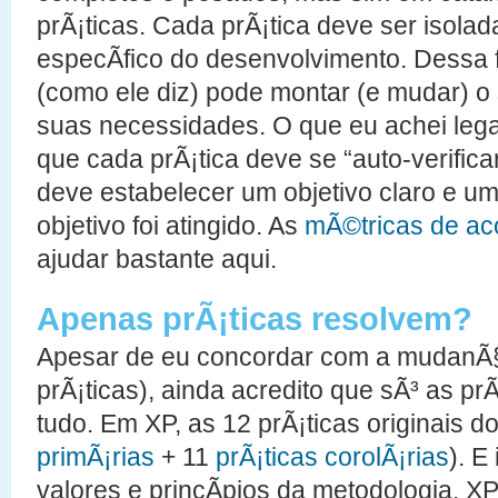
prÃ¡ticas. Cada prÃ¡tica deve ser isola
especÃ­fico do desenvolvimento. Dessa 
(como ele diz) pode montar (e mudar) 
suas necessidades. O que eu achei lega
que cada prÃ¡tica deve se “auto-verifica
deve estabelecer um objetivo claro e um
objetivo foi atingido. As
mÃ©tricas de a
ajudar bastante aqui.
Apenas prÃ¡ticas resolvem?
Apesar de eu concordar com a mudanÃ§
prÃ¡ticas), ainda acredito que sÃ³ as pr
tudo. Em XP, as 12 prÃ¡ticas originais 
primÃ¡rias
+ 11
prÃ¡ticas corolÃ¡rias
). E
valores e princÃ­pios da metodologia. X