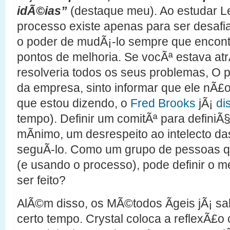
idÃ©ias”
(destaque meu). Ao estudar L
processo existe apenas para ser desafi
o poder de mudÃ¡-lo sempre que encont
pontos de melhoria. Se vocÃª estava at
resolveria todos os seus problemas, O 
da empresa, sinto informar que ele nÃ£
que estou dizendo, o
Fred Brooks
jÃ¡
di
tempo). Definir um comitÃª para defini
mÃ­nimo, um desrespeito ao intelecto d
seguÃ­-lo. Como um grupo de pessoas q
(e usando o processo), pode definir o me
ser feito?
AlÃ©m disso, os MÃ©todos Ãgeis jÃ¡ s
certo tempo. Crystal coloca a reflexÃ£