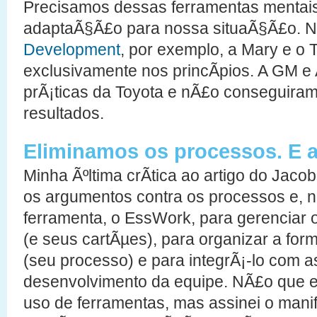
Precisamos dessas ferramentas mentais 
adaptaÃ§Ã£o para nossa situaÃ§Ã£o. N
Development
, por exemplo, a Mary e o
exclusivamente nos princÃ­pios. A GM e 
prÃ¡ticas da Toyota e nÃ£o conseguiram
resultados.
Eliminamos os processos. E 
Minha Ãºltima crÃ­tica ao artigo do Jac
os argumentos contra os processos e, n
ferramenta, o EssWork, para gerenciar o
(e seus cartÃµes), para organizar a for
(seu processo) e para integrÃ¡-lo com a
desenvolvimento da equipe. NÃ£o que eu
uso de ferramentas, mas assinei o manife