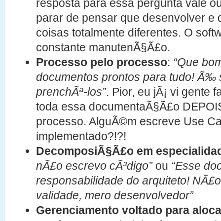
resposta para essa pergunta vale o
parar de pensar que desenvolver 
coisas totalmente diferentes. O sof
constante manutenÃ§Ã£o.
Processo pelo processo
:
“Que bom
documentos prontos para tudo! Ã‰ 
prenchÃª-los”
. Pior, eu jÃ¡ vi gent
toda essa documentaÃ§Ã£o DEPOIS 
processo. AlguÃ©m escreve Use Cas
implementado?!?!
DecomposiÃ§Ã£o em especialida
nÃ£o escrevo cÃ³digo”
ou
“Esse do
responsabilidade do arquiteto! NÃ£
validade, mero desenvolvedor”
Gerenciamento voltado para aloc