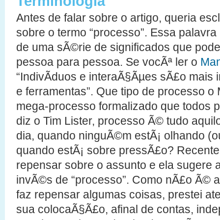
Terminologia
Antes de falar sobre o artigo, queria es
sobre o termo “processo”. Essa palavr
de uma sÃ©rie de significados que po
pessoa para pessoa. Se vocÃª ler o
Mani
“IndivÃ­duos e interaÃ§Ãµes sÃ£o mais 
e ferramentas”. Que tipo de processo o 
mega-processo formalizado que todos p
diz o Tim Lister, processo Ã© tudo aquil
dia, quando ninguÃ©m estÃ¡ olhando (
quando estÃ¡ sobre pressÃ£o? Recent
repensar sobre o assunto e ela sugere a
invÃ©s de “processo”. Como nÃ£o Ã© a 
faz repensar algumas coisas, prestei 
sua colocaÃ§Ã£o, afinal de contas, in